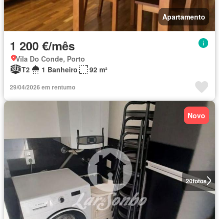
Apartamento
1 200 €/mês
Vila Do Conde, Porto
T2
1 Banheiro
92 m²
29/04/2026 em rentumo
Novo
20
fotos