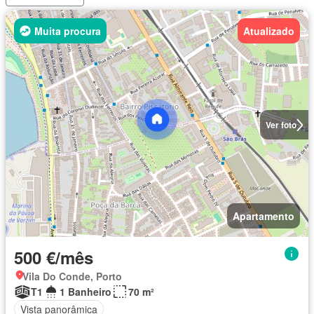
Muita procura
Atualizado
Ver foto
Apartamento
500 €/mês
Vila Do Conde, Porto
T1
1 Banheiro
70 m²
Vista panorâmica