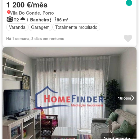
1 200 €/mês
Vila Do Conde, Porto
T2
1 Banheiro
86 m²
Varanda
Garagem
Totalmente mobiliado
Há 1 semana, 3 dias em rentumo
18
fotos
Apartamento