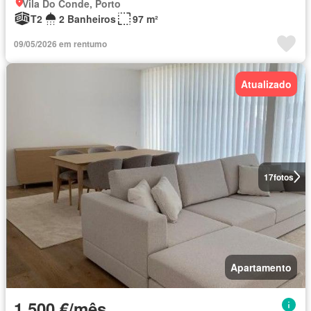
Vila Do Conde, Porto
T2
2 Banheiros
97 m²
09/05/2026 em rentumo
Atualizado
17
fotos
Apartamento
1 500 €/mês