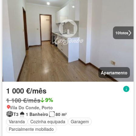
10
fotos
Apartamento
1 000 €/mês
1 100 €/mês
9%
Vila Do Conde, Porto
T3
1 Banheiro
80 m²
Varanda
Cozinha equipada
Garagem
Parcialmente mobiliado