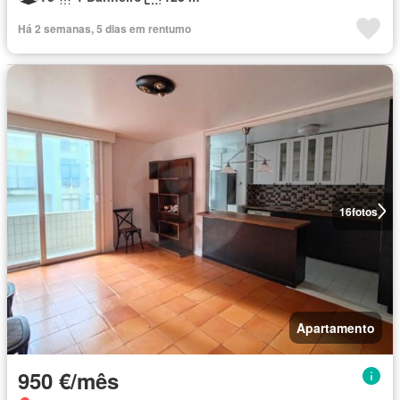
Há 2 semanas, 5 dias em rentumo
16
fotos
Apartamento
950 €/mês