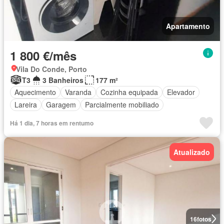
Apartamento
1 800 €/mês
Vila Do Conde, Porto
T3
3 Banheiros
177 m²
Aquecimento
Varanda
Cozinha equipada
Elevador
Lareira
Garagem
Parcialmente mobiliado
Há 1 dia, 7 horas em rentumo
Atualizado
16
fotos