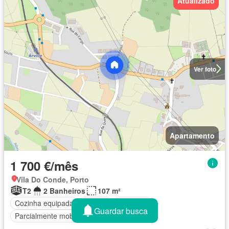
Atualizado
Ver foto
Apartamento
1 700 €/mês
Vila Do Conde, Porto
T2
2 Banheiros
107 m²
Cozinha equipada
Terraço
Garagem
Guardar busca
Parcialmente mobiliado