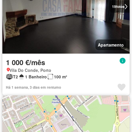
19
fotos
Apartamento
1 000 €/mês
Vila Do Conde, Porto
T2
1 Banheiro
100 m²
Há 1 semana, 3 dias em rentumo