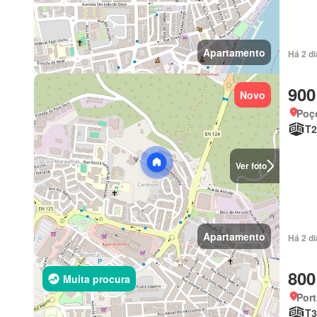
Apartamento
Há 2 d
900
Novo
Poç
T2
Ver foto
Apartamento
Há 2 d
800
Muita procura
Port
T3