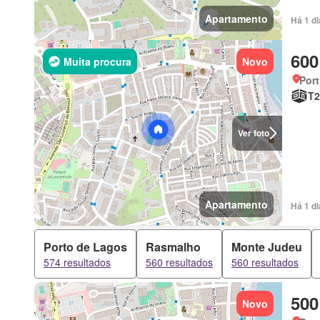
Apartamento
Há 1 d
600
Muita procura
Novo
Port
T2
Ver foto
Apartamento
Há 1 d
Porto de Lagos
Rasmalho
Monte Judeu
574 resultados
560 resultados
560 resultados
500
Novo