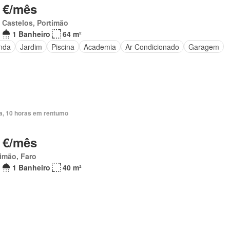
 €/mês
 Castelos, Portimão
1 Banheiro
64 m²
nda
Jardim
Piscina
Academia
Ar Condicionado
Garagem
ia, 10 horas em rentumo
 €/mês
imão, Faro
1 Banheiro
40 m²