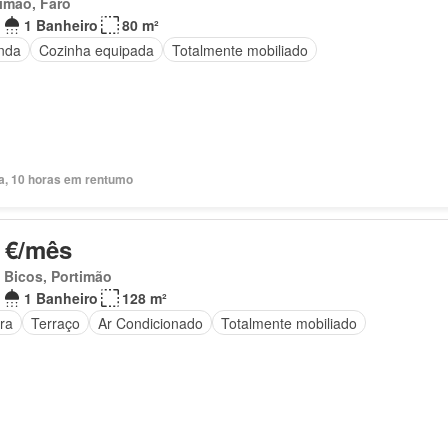
imão, Faro
1 Banheiro
80 m²
nda
Cozinha equipada
Totalmente mobiliado
ia, 10 horas em rentumo
 €/mês
 Bicos, Portimão
1 Banheiro
128 m²
ra
Terraço
Ar Condicionado
Totalmente mobiliado