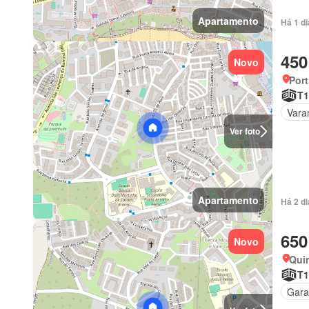
Apartamento
Há 1 d
450
Novo
Port
T1
Vara
Ver foto
Apartamento
Há 2 d
650
Novo
Quin
T1
Gar