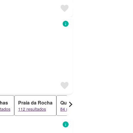
nhas
Praia da Rocha
Quinta da Rocha
Figueira
ltados
112 resultados
84 resultados
83 resultados