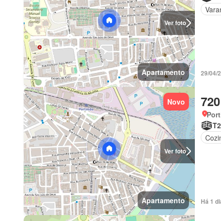
Vara
Ver foto
Apartamento
29/04/
720
Novo
Port
T2
Cozi
Ver foto
Apartamento
Há 1 d