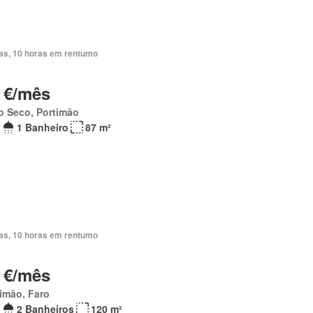
ias, 10 horas em rentumo
 €/mês
o Seco, Portimão
1 Banheiro
87 m²
ias, 10 horas em rentumo
 €/mês
imão, Faro
2 Banheiros
120 m²