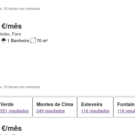
ia, 10 horas em rentumo
 €/mês
imão, Faro
1 Banheiro
70 m²
ia, 10 horas em rentumo
Verde
Montes de Cima
Esteveira
Fontaí
551 resultados
249 resultados
116 resultados
116 resu
 €/mês