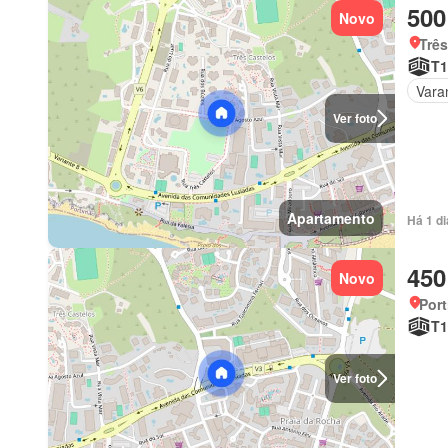
500
Novo
Três
T1
Vara
Ver foto
Apartamento
Há 1 d
450
Novo
Port
T1
Ver foto