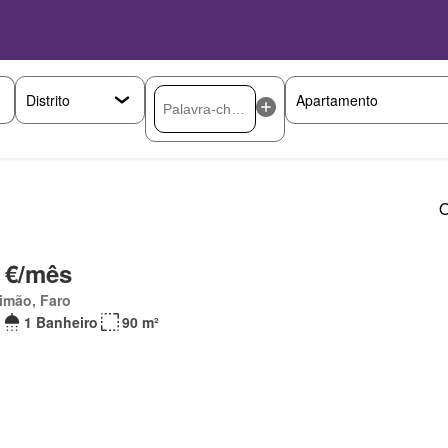
O
 €/mês
imão, Faro
1 Banheiro
90 m²