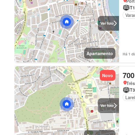
Port
T1
Vara
Ver foto
Apartamento
Há 1 d
700
Novo
Três
T3
Larei
Ver foto