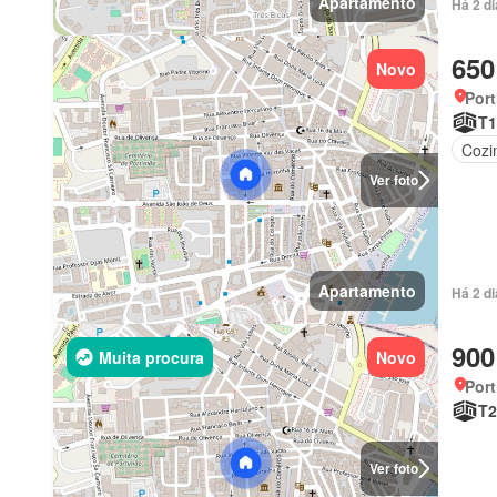
Apartamento
Há 2 d
650
Novo
Port
T1
Cozi
Ver foto
Apartamento
Há 2 d
900
Muita procura
Novo
Port
T2
Ver foto