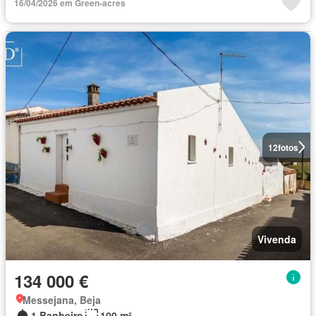
16/04/2026 em Green-acres
12
fotos
Vivenda
134 000 €
Messejana, Beja
1 Banheiro
100 m²