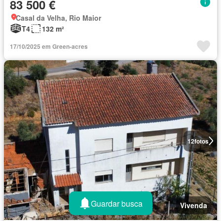
83 500 €
Casal da Velha, Rio Maior
T4
132 m²
17/10/2025 em Green-acres
12
fotos
Guardar busca
Vivenda