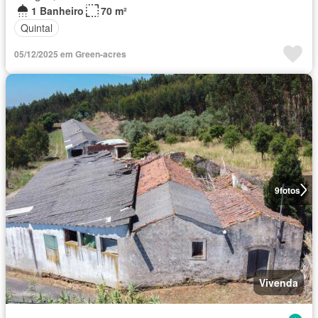
1 Banheiro
70 m²
Quintal
05/12/2025 em Green-acres
9
fotos
Vivenda