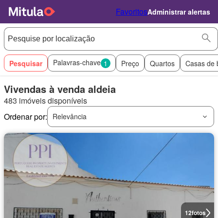
Favoritos
Administrar alertas
Palavras-chave
Pesquisar
1
Preço
Quartos
Casas de 
Vivendas à venda aldeia
483 imóveis disponíveis
Ordenar por:
Relevância
12
fotos