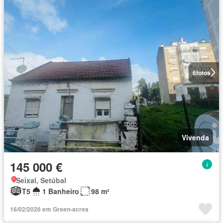
6
fotos
Vivenda
145 000 €
Seixal, Setúbal
T5
1 Banheiro
98 m²
16/02/2026 em Green-acres