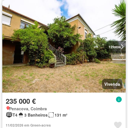
12
fotos
Vivenda
235 000 €
Penacova, Coimbra
T4
3 Banheiros
131 m²
11/02/2026 em Green-acres