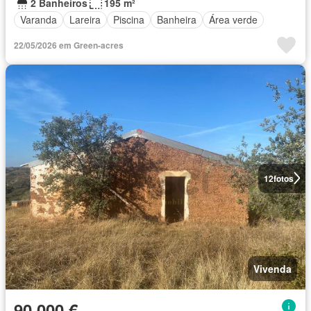
2 Banheiros
195 m²
Varanda
Lareira
Piscina
Banheira
Área verde
22/05/2026 em Green-acres
12
fotos
Vivenda
90 000 €