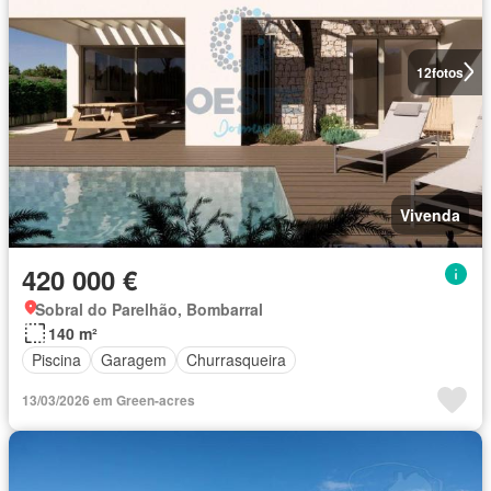
12
fotos
Vivenda
420 000 €
Sobral do Parelhão, Bombarral
140 m²
Piscina
Garagem
Churrasqueira
13/03/2026 em Green-acres