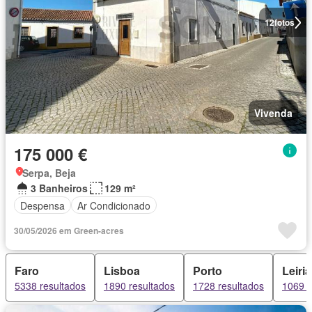
12
fotos
Vivenda
175 000 €
Serpa, Beja
3 Banheiros
129 m²
Despensa
Ar Condicionado
30/05/2026 em Green-acres
Faro
Lisboa
Porto
Leiria
5338 resultados
1890 resultados
1728 resultados
1069 r