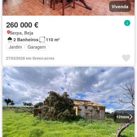
Vivenda
260 000 €
Serpa, Beja
2 Banheiros
110 m²
Jardim
Garagem
27/03/2026 em Green-acres
12
fotos