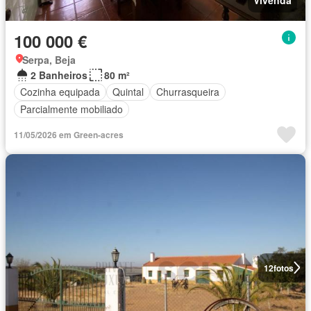
100 000 €
Serpa, Beja
2 Banheiros
80 m²
Cozinha equipada
Quintal
Churrasqueira
Parcialmente mobiliado
11/05/2026 em Green-acres
12
fotos