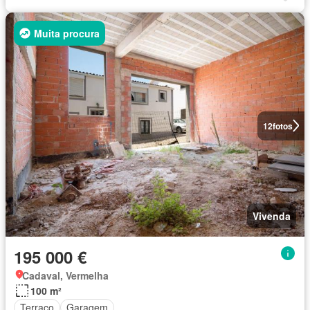
Muita procura
12
fotos
Vivenda
195 000 €
Cadaval, Vermelha
100 m²
Terraço
Garagem