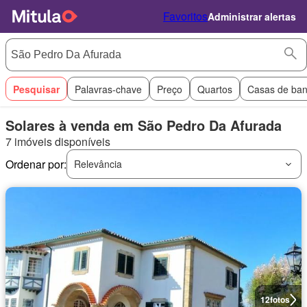
Favoritos
Administrar alertas
Pesquisar
Palavras-chave
Preço
Quartos
Casas de ba
Solares à venda em São Pedro Da Afurada
7 imóveis disponíveis
Ordenar por:
Relevância
12
fotos