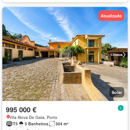
Atualizado
12
fotos
Solar
995 000 €
Vila Nova De Gaia, Porto
T5
5 Banheiros
304 m²