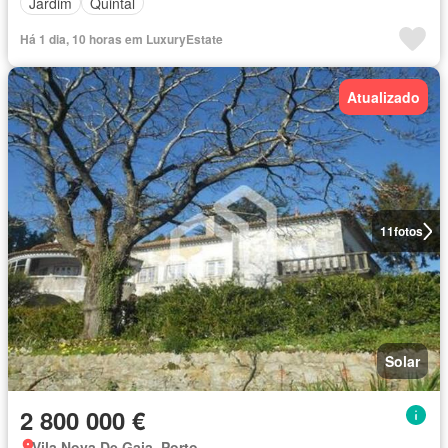
Jardim
Quintal
Há 1 dia, 10 horas em LuxuryEstate
Atualizado
11
fotos
Solar
2 800 000 €
Vila Nova De Gaia, Porto