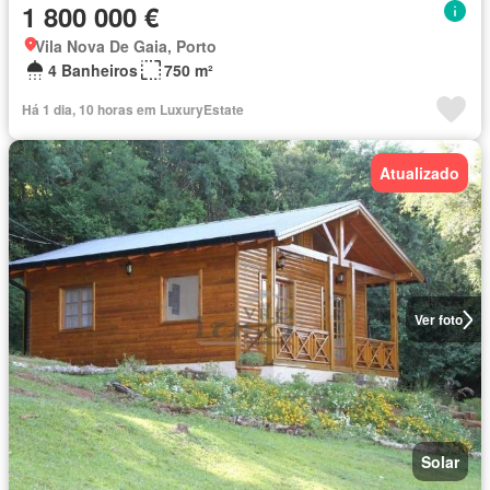
1 800 000 €
Vila Nova De Gaia, Porto
4 Banheiros
750 m²
Há 1 dia, 10 horas em LuxuryEstate
Atualizado
Ver foto
Solar