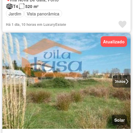
T4
520 m²
Jardim
Vista panorâmica
Há 1 dia, 10 horas em LuxuryEstate
Atualizado
3
fotos
Solar