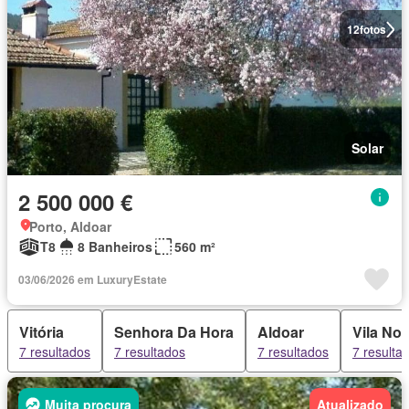
12
fotos
Solar
2 500 000 €
Porto, Aldoar
T8
8 Banheiros
560 m²
03/06/2026 em LuxuryEstate
Vitória
Senhora Da Hora
Aldoar
Vila No
7 resultados
7 resultados
7 resultados
7 resulta
Muita procura
Atualizado