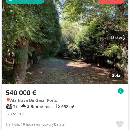
12
fotos
Solar
540 000 €
Vila Nova De Gaia, Porto
T11
3 Banheiros
2 952 m²
Jardim
Há 1 dia, 10 horas em LuxuryEstate