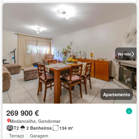
Ver foto
Apartamento
269 900 €
Medancelhe, Gondomar
T2
2 Banheiros
134 m²
Terraço
Garagem