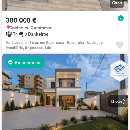
Casa
380 000 €
Coelheira, Gondomar
T4
3 Banheiros
Há 1 semana, 2 dias em Supercasa - Epígraphe - Mediação
Imobiliária, Unipessoal, Lda
Muita procura
12
fotos