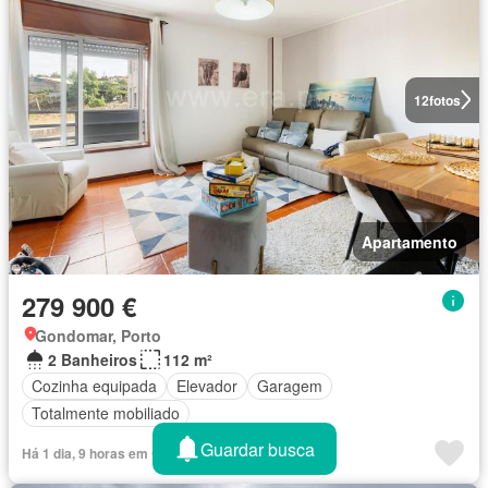
12
fotos
Apartamento
279 900 €
Gondomar, Porto
2 Banheiros
112 m²
Cozinha equipada
Elevador
Garagem
Totalmente mobiliado
Guardar busca
Há 1 dia, 9 horas em Green-acres