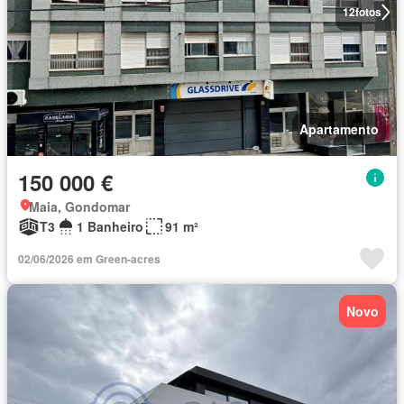
12
fotos
Apartamento
150 000 €
Maia, Gondomar
T3
1 Banheiro
91 m²
02/06/2026 em Green-acres
Novo