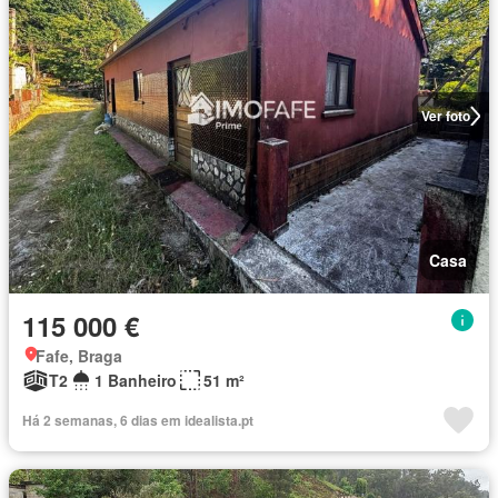
Ver foto
Casa
115 000 €
Fafe, Braga
T2
1 Banheiro
51 m²
Há 2 semanas, 6 dias em idealista.pt