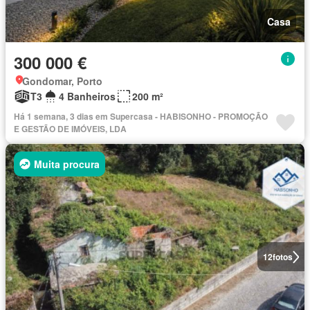
Casa
300 000 €
Gondomar, Porto
T3
4 Banheiros
200 m²
Há 1 semana, 3 dias em Supercasa - HABISONHO - PROMOÇÃO
E GESTÃO DE IMÓVEIS, LDA
Muita procura
12
fotos