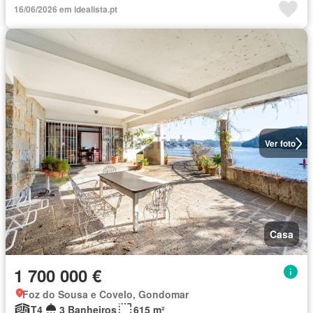
16/06/2026 em idealista.pt
Ver foto
Casa
1 700 000 €
Foz do Sousa e Covelo, Gondomar
T4
3 Banheiros
615 m²