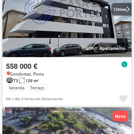
12
fotos
Apartamento
558 000 €
Gondomar, Porto
T3
129 m²
Varanda
Terraço
Há 1 dia, 9 horas em Green-acres
Novo