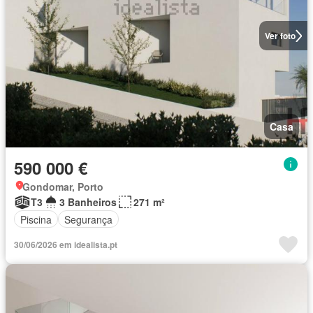
Ver foto
Casa
590 000 €
Gondomar, Porto
T3
3 Banheiros
271 m²
Piscina
Segurança
30/06/2026 em idealista.pt