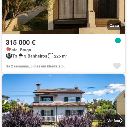
Casa
315 000 €
Fafe, Braga
T3
3 Banheiros
225 m²
Há 2 semanas, 6 dias em idealista.pt
Ver foto