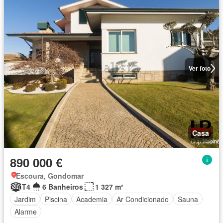
Ver foto
Casa
890 000 €
Escoura, Gondomar
T4
6 Banheiros
1 327 m²
Jardim
Piscina
Academia
Ar Condicionado
Sauna
Alarme