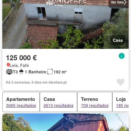
Ver foto
Casa
125 000 €
Leis, Fafe
T3
1 Banheiro
192 m²
Há 2 semanas, 6 dias em idealista.pt
Apartamento
Casa
Terreno
Loja
3065 resultados
2613 resultados
709 resultados
185 res