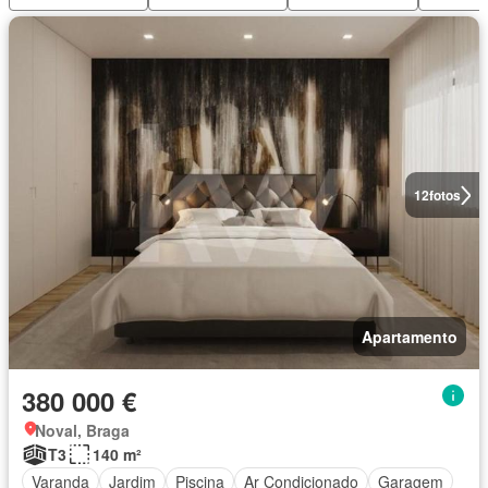
12
fotos
Apartamento
380 000 €
Noval, Braga
T3
140 m²
Varanda
Jardim
Piscina
Ar Condicionado
Garagem