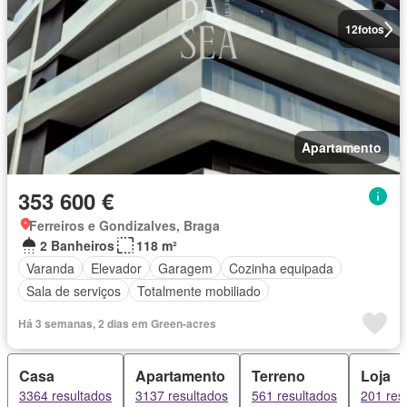
12
fotos
Apartamento
353 600 €
Ferreiros e Gondizalves, Braga
2 Banheiros
118 m²
Varanda
Elevador
Garagem
Cozinha equipada
Sala de serviços
Totalmente mobiliado
Há 3 semanas, 2 dias em Green-acres
Casa
Apartamento
Terreno
Loja
3364 resultados
3137 resultados
561 resultados
201 res