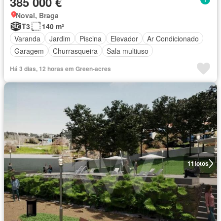
385 000 €
Noval, Braga
T3
140 m²
Varanda
Jardim
Piscina
Elevador
Ar Condicionado
Garagem
Churrasqueira
Sala multiuso
Há 3 dias, 12 horas em Green-acres
11
fotos