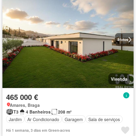
8
fotos
Vivenda
465 000 €
Amares, Braga
T3
4 Banheiros
208 m²
Jardim
Ar Condicionado
Garagem
Sala de serviços
Há 1 semana, 3 dias em Green-acres