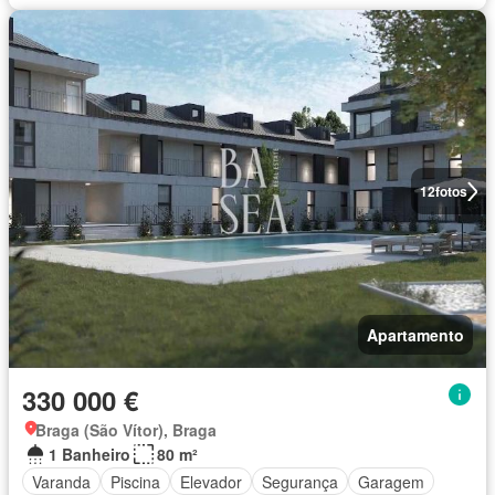
12
fotos
Apartamento
330 000 €
Braga (São Vítor), Braga
1 Banheiro
80 m²
Varanda
Piscina
Elevador
Segurança
Garagem