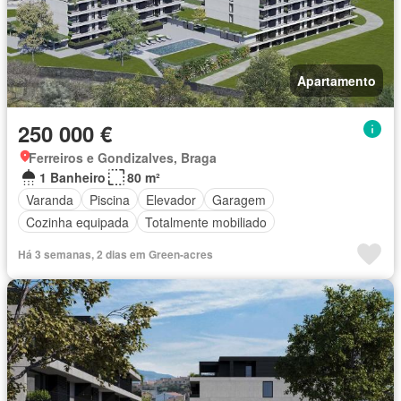
Apartamento
250 000 €
Ferreiros e Gondizalves, Braga
1 Banheiro
80 m²
Varanda
Piscina
Elevador
Garagem
Cozinha equipada
Totalmente mobiliado
Há 3 semanas, 2 dias em Green-acres