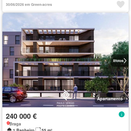
30/06/2026 em Green-acres
8
fotos
Apartamento
240 000 €
Braga
1 Banheiro
55 m²