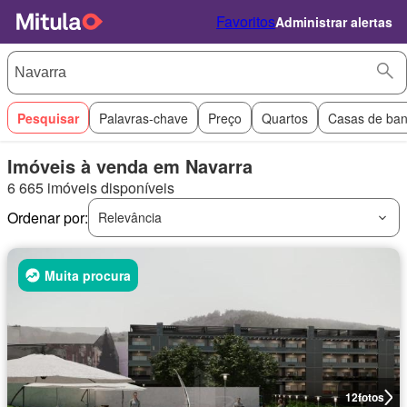
Favoritos
Administrar alertas
Pesquisar
Palavras-chave
Preço
Quartos
Casas de ba
Imóveis à venda em Navarra
6 665 imóveis disponíveis
Ordenar por:
Relevância
Muita procura
12
fotos