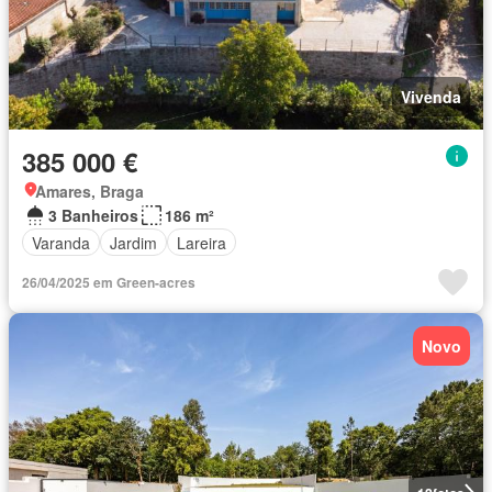
Vivenda
385 000 €
Amares, Braga
3 Banheiros
186 m²
Varanda
Jardim
Lareira
26/04/2025 em Green-acres
Novo