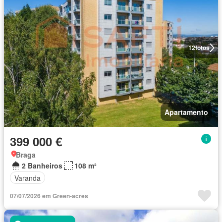
12
fotos
Apartamento
399 000 €
Braga
2 Banheiros
108 m²
Varanda
07/07/2026 em Green-acres