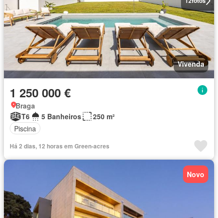
12
fotos
Vivenda
1 250 000 €
Braga
T6
5 Banheiros
250 m²
Piscina
Há 2 dias, 12 horas em Green-acres
Novo