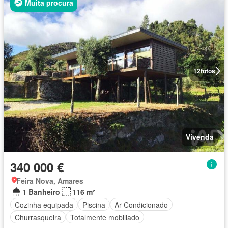
Muita procura
12
fotos
Vivenda
340 000 €
Feira Nova, Amares
1 Banheiro
116 m²
Cozinha equipada
Piscina
Ar Condicionado
Churrasqueira
Totalmente mobiliado