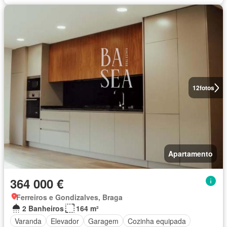
12
fotos
Apartamento
364 000 €
Ferreiros e Gondizalves, Braga
2 Banheiros
164 m²
Varanda
Elevador
Garagem
Cozinha equipada