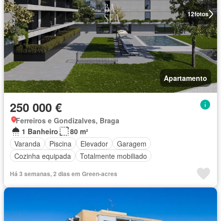
12
fotos
Apartamento
250 000 €
Ferreiros e Gondizalves, Braga
1 Banheiro
80 m²
Varanda
Piscina
Elevador
Garagem
Cozinha equipada
Totalmente mobiliado
Há 3 semanas, 2 dias em Green-acres