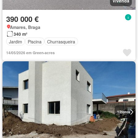
Vivenda
390 000 €
Amares, Braga
340 m²
Jardim
Piscina
Churrasqueira
14/05/2026 em Green-acres
12
fotos