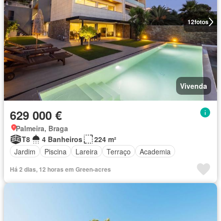
12
fotos
Vivenda
629 000 €
Palmeira, Braga
T8
4 Banheiros
224 m²
Jardim
Piscina
Lareira
Terraço
Academia
Há 2 dias, 12 horas em Green-acres