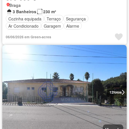
Braga
3 Banheiros
230 m²
Cozinha equipada
Terraço
Segurança
Ar Condicionado
Garagem
Alarme
Totalmente mobiliado
06/06/2026 em Green-acres
12
fotos