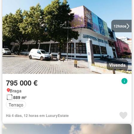
12
fotos
Vivenda
795 000 €
Braga
889 m²
Terraço
Há 4 dias, 12 horas em LuxuryEstate