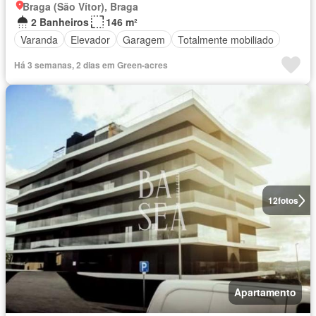
Braga (São Vítor), Braga
2 Banheiros
146 m²
Varanda
Elevador
Garagem
Totalmente mobiliado
Há 3 semanas, 2 dias em Green-acres
12
fotos
Apartamento