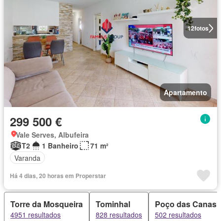
12
fotos
Apartamento
299 500 €
Vale Serves, Albufeira
T2
1 Banheiro
71 m²
Varanda
Há 4 dias, 20 horas em Properstar
Torre da Mosqueira
Tominhal
Poço das Canas
4951 resultados
828 resultados
502 resultados