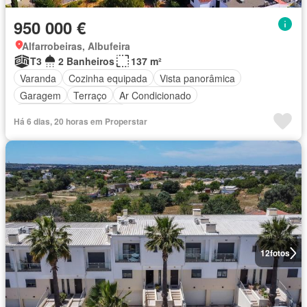
950 000 €
Alfarrobeiras, Albufeira
T3
2 Banheiros
137 m²
Varanda
Cozinha equipada
Vista panorâmica
Garagem
Terraço
Ar Condicionado
Parcialmente mobiliado
Há 6 dias, 20 horas em Properstar
12
fotos