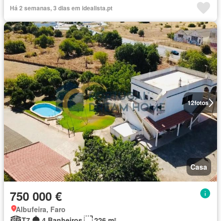
Há 2 semanas, 3 dias em idealista.pt
12
fotos
Casa
750 000 €
Albufeira, Faro
T7
4 Banheiros
226 m²