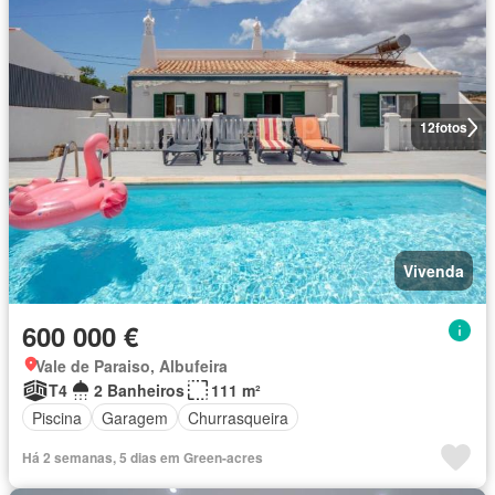
12
fotos
Vivenda
600 000 €
Vale de Paraiso, Albufeira
T4
2 Banheiros
111 m²
Piscina
Garagem
Churrasqueira
Há 2 semanas, 5 dias em Green-acres