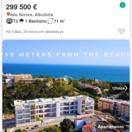
299 500 €
Vale Serves, Albufeira
T2
1 Banheiro
71 m²
Há 5 dias, 20 horas em idealista.pt
12
fotos
Apartamento