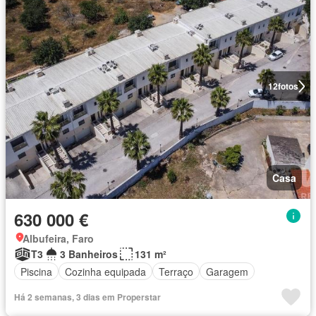
12
fotos
Casa
630 000 €
Albufeira, Faro
T3
3 Banheiros
131 m²
Piscina
Cozinha equipada
Terraço
Garagem
Há 2 semanas, 3 dias em Properstar