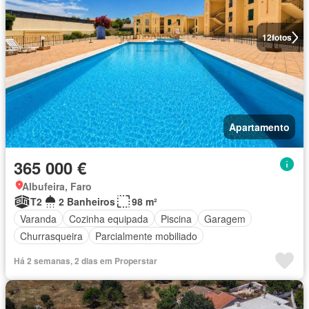
12
fotos
Apartamento
365 000 €
Albufeira, Faro
T2
2 Banheiros
98 m²
Varanda
Cozinha equipada
Piscina
Garagem
Churrasqueira
Parcialmente mobiliado
Há 2 semanas, 2 dias em Properstar