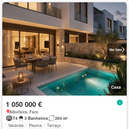
Ver foto
Casa
1 050 000 €
Albufeira, Faro
T4
3 Banheiros
204 m²
Varanda
Piscina
Terraço