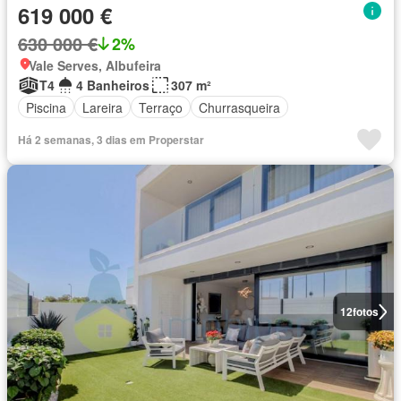
619 000 €
630 000 €
2%
Vale Serves, Albufeira
T4
4 Banheiros
307 m²
Piscina
Lareira
Terraço
Churrasqueira
Há 2 semanas, 3 dias em Properstar
12
fotos