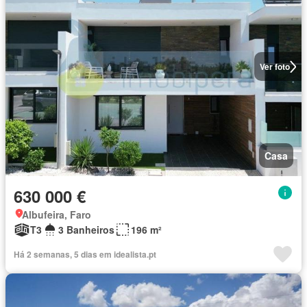
Ver foto
Casa
630 000 €
Albufeira, Faro
T3
3 Banheiros
196 m²
Há 2 semanas, 5 dias em idealista.pt