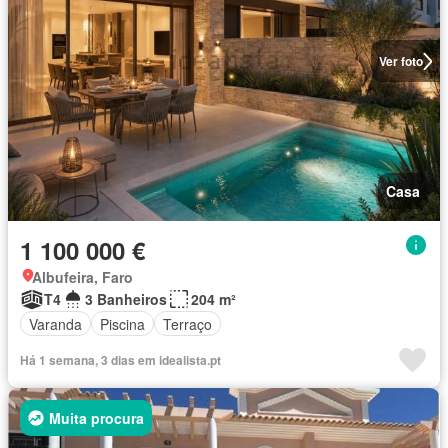
Ver foto
Casa
1 100 000 €
Albufeira, Faro
T4
3 Banheiros
204 m²
Varanda
Piscina
Terraço
Há 1 semana, 3 dias em idealista.pt
Muita procura