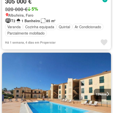
305 000 €
320 000 €
5%
Albufeira, Faro
T2
1 Banheiro
85 m²
Varanda
Cozinha equipada
Quintal
Ar Condicionado
Parcialmente mobiliado
Há 1 semana, 4 dias em Properstar
12
fotos