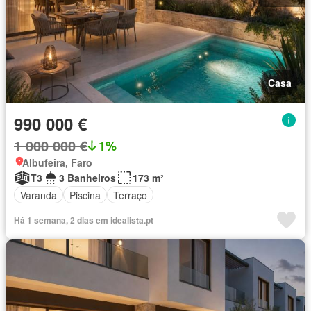
Casa
990 000 €
1 000 000 €
1%
Albufeira, Faro
T3
3 Banheiros
173 m²
Varanda
Piscina
Terraço
Há 1 semana, 2 dias em idealista.pt