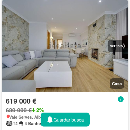
Ver foto
Casa
619 000 €
630 000 €
2%
Vale Serves, Albufeira
Guardar busca
T4
4 Banheiros
307 m²