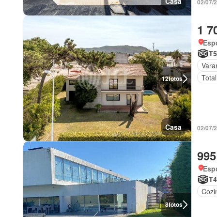
Casa
02/07/
1 7
Esp
T5
Vara
Tota
12
fotos
Casa
02/07/
995
Esp
T4
Cozi
8
fotos