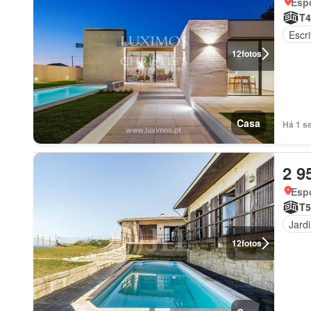
Esp
T4
Escri
12
fotos
Casa
Há 1 s
2 9
Esp
T5
Jard
12
fotos