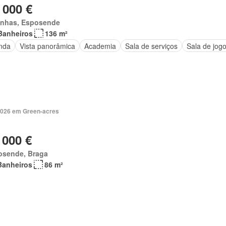
 000 €
inhas, Esposende
Banheiros
136 m²
nda
Vista panorâmica
Academia
Sala de serviços
Sala de jog
2026 em Green-acres
 000 €
osende, Braga
Banheiros
86 m²