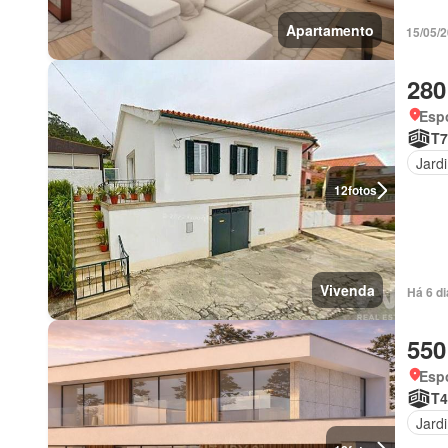
Apartamento
15/05/
280
Esp
T7
Jard
12
fotos
Vivenda
Há 6 d
550
Esp
T4
Jard