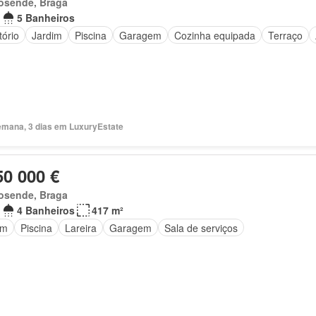
osende, Braga
5 Banheiros
tório
Jardim
Piscina
Garagem
Cozinha equipada
Terraço
emana, 3 dias em LuxuryEstate
50 000 €
osende, Braga
4 Banheiros
417 m²
im
Piscina
Lareira
Garagem
Sala de serviços