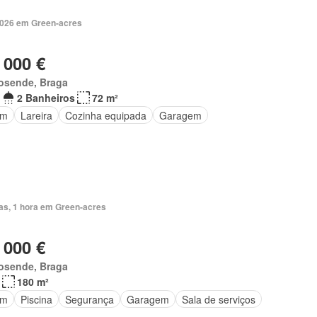
2026 em Green-acres
 000 €
osende, Braga
2 Banheiros
72 m²
im
Lareira
Cozinha equipada
Garagem
ias, 1 hora em Green-acres
 000 €
osende, Braga
180 m²
im
Piscina
Segurança
Garagem
Sala de serviços