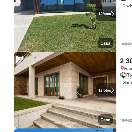
Cozi
12
fotos
Casa
16/04/
2 3
Esp
T6
Gar
12
fotos
Casa
16/04/