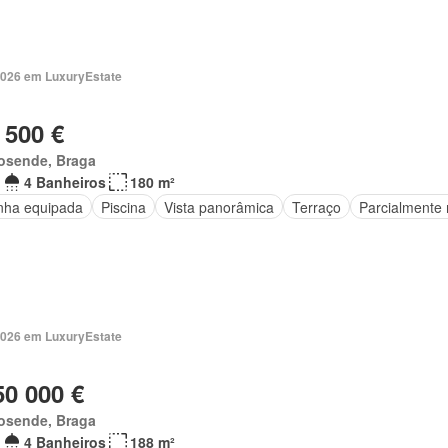
2026 em LuxuryEstate
 500 €
osende, Braga
4 Banheiros
180 m²
nha equipada
Piscina
Vista panorâmica
Terraço
Parcialmente 
2026 em LuxuryEstate
50 000 €
osende, Braga
4 Banheiros
188 m²