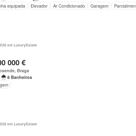
nha equipada
Elevador
Ar Condicionado
Garagem
Parcialmen
2026 em LuxuryEstate
00 000 €
osende, Braga
8 Banheiros
agem
2026 em LuxuryEstate