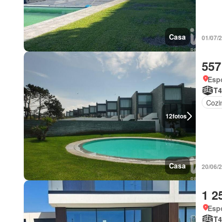
Casa
01/07/
557
Esp
T4
Cozi
12
fotos
Casa
20/06/
1 2
Esp
T4