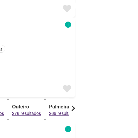
os
Outeiro
Palmeira de Faro e Curvos
Abelhei
os
276 resultados
269 resultados
245 resul