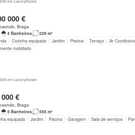
2026 em LuxuryEstate
00 000 €
osende, Braga
4 Banheiros
229 m²
nda
Cozinha equipada
Jardim
Piscina
Terraço
Ar Condicion
lmente mobiliado
2026 em LuxuryEstate
 000 €
osende, Braga
5 Banheiros
555 m²
nha equipada
Jardim
Piscina
Garagem
Sala de serviços
Par