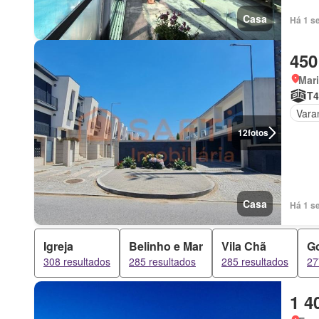
Casa
Há 1 s
450
Mar
T4
Vara
12
fotos
Casa
Há 1 s
Igreja
Belinho e Mar
Vila Chã
G
308 resultados
285 resultados
285 resultados
27
1 4