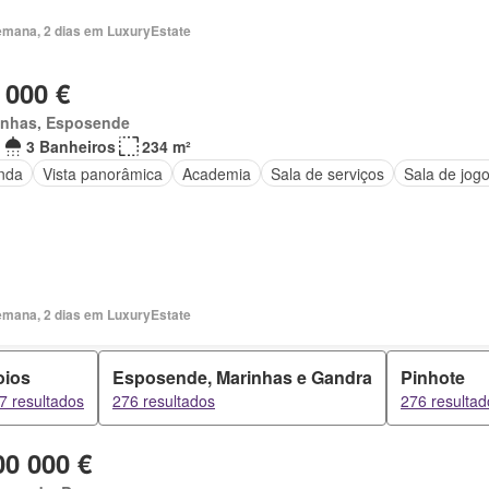
emana, 2 dias em LuxuryEstate
 000 €
inhas, Esposende
3 Banheiros
234 m²
nda
Vista panorâmica
Academia
Sala de serviços
Sala de jog
emana, 2 dias em LuxuryEstate
oios
Esposende, Marinhas e Gandra
Pinhote
7 resultados
276 resultados
276 resultad
00 000 €