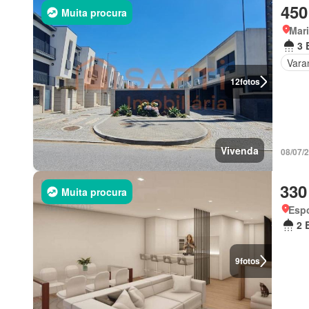
450
Muita procura
Mar
3 
Vara
12
fotos
Vivenda
08/07/
330
Muita procura
Esp
2 
9
fotos