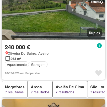
12
fotos
Duplex
240 000 €
Oliveira Do Bairro, Aveiro
263 m²
Aquecimento
Garagem
10/07/2026 em Properstar
Mogofores
Arcos
Avelãs De Cima
São Lour
7 resultados
7 resultados
7 resultados
7 resultad