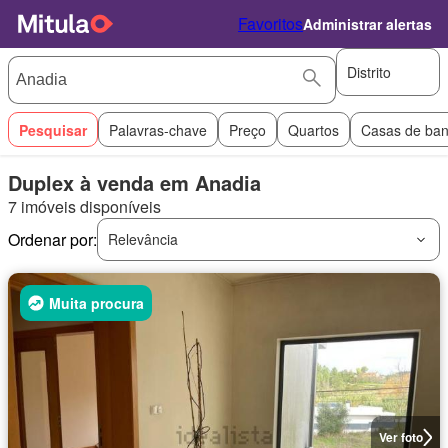
Favoritos
Administrar alertas
Distrito
Pesquisar
Palavras-chave
Preço
Quartos
Casas de ba
Duplex à venda em Anadia
7 imóveis disponíveis
Ordenar por:
Relevância
Muita procura
Ver foto