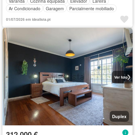
Varanda
Cozinha equipada
Elevador
Lareira
Ar Condicionado
Garagem
Parcialmente mobiliado
01/07/2026 em idealista.pt
Ver foto
Duplex
312 000 €