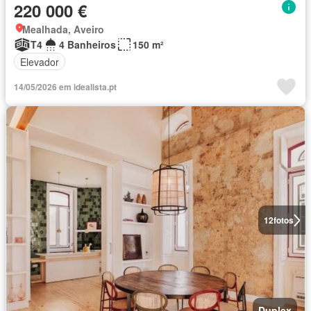
220 000 €
Mealhada, Aveiro
T4
4 Banheiros
150 m²
Elevador
14/05/2026 em idealista.pt
12
fotos
Duplex