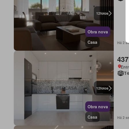
12
fotos
Obra nova
Casa
Há 2 s
437
Ent
T4
12
fotos
Obra nova
Casa
Há 2 s