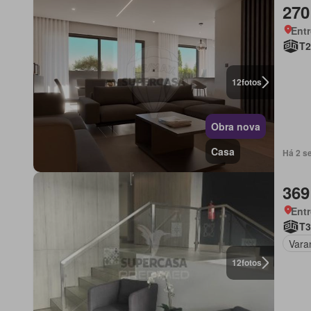
270
Ent
T2
12
fotos
Obra nova
Casa
Há 2 s
369
Ent
T3
Vara
12
fotos