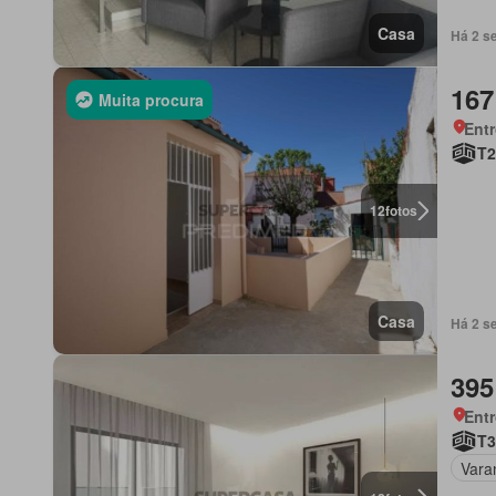
Casa
Há 2 s
167
Muita procura
Ent
T2
12
fotos
Casa
Há 2 s
395
Ent
T3
Vara