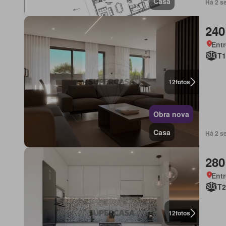
Casa
Há 2 s
240
Ent
T1
12
fotos
Obra nova
Casa
Há 2 s
280
Ent
T2
12
fotos