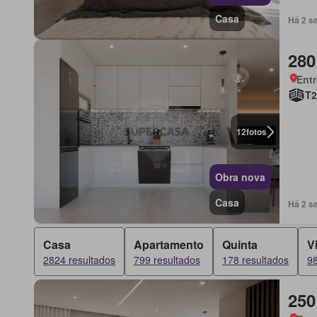
Casa
Há 2 s
280
Ent
T2
12
fotos
Obra nova
Casa
Há 2 s
Casa
Apartamento
Quinta
V
2824 resultados
799 resultados
178 resultados
98
250