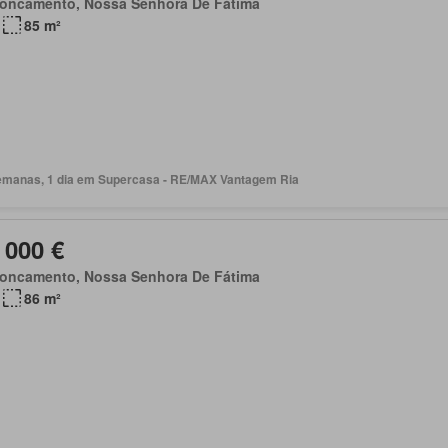
roncamento, Nossa Senhora De Fátima
85 m²
emanas, 1 dia em Supercasa - RE/MAX Vantagem Ria
 000 €
roncamento, Nossa Senhora De Fátima
86 m²