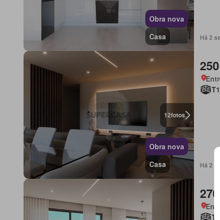
Obra nova
Casa
Há 2 s
250
Ent
T1
12
fotos
Obra nova
Casa
Há 2 s
270
Ent
T2