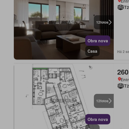
Ent
T2
12
fotos
Obra nova
Casa
Há 2 s
260
Ent
T2
12
fotos
Obra nova