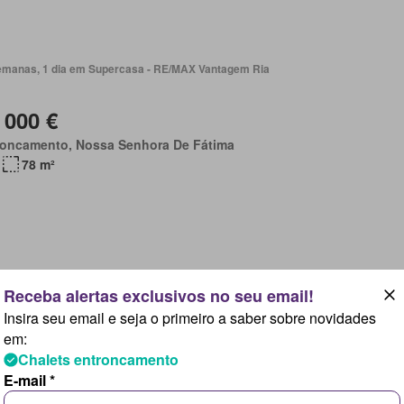
emanas, 1 dia em Supercasa - RE/MAX Vantagem Ria
 000 €
roncamento, Nossa Senhora De Fátima
78 m²
emanas, 1 dia em Supercasa - RE/MAX Vantagem Ria
Insira seu email e seja o primeiro a saber sobre novidades
em:
 000 €
Chalets entroncamento
roncamento, Nossa Senhora De Fátima
E-mail *
77 m²