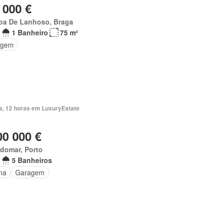
 000 €
oa De Lanhoso, Braga
1 Banheiro
75 m²
agem
ia, 12 horas em LuxuryEstate
00 000 €
domar, Porto
5 Banheiros
na
Garagem