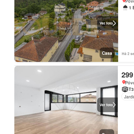
Póv
1 
Ver foto
Casa
Há 2 se
299
Póv
T3
Jard
Ver foto