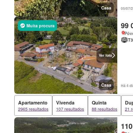
Casa
05/07/
99 
Muita procura
Póv
T3
Ver foto
Casa
Há 4 di
Apartamento
Vivenda
Quinta
Dup
2965 resultados
107 resultados
88 resultados
21 r
110