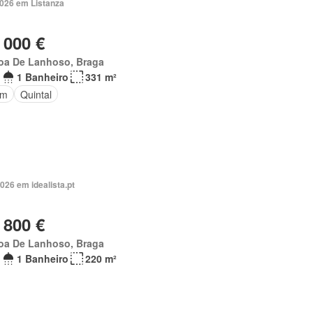
2026 em Listanza
 000 €
oa De Lanhoso, Braga
1 Banheiro
331 m²
im
Quintal
026 em idealista.pt
 800 €
oa De Lanhoso, Braga
1 Banheiro
220 m²