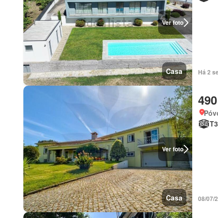
Ver foto
Casa
Há 2 se
490
Póv
T3
Ver foto
Casa
08/07/2