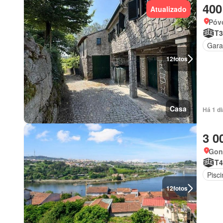
400
Atualizado
Póv
T3
Gar
12
fotos
Casa
Há 1 d
3 0
Gon
T4
Pisci
12
fotos