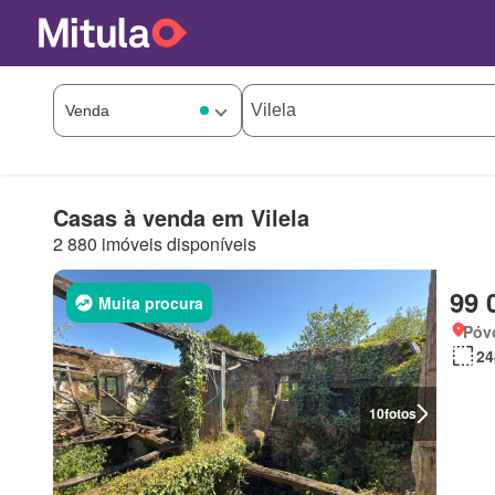
Casas à venda em Vilela
2 880 imóveis disponíveis
99 
Muita procura
Póv
24
10
fotos