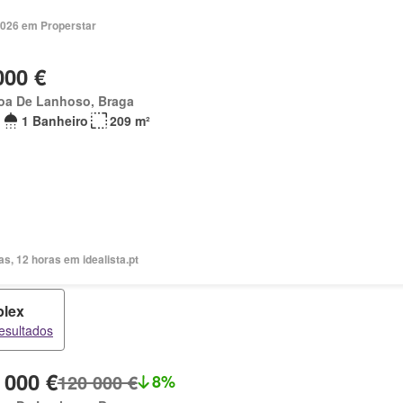
2026 em Properstar
000 €
oa De Lanhoso, Braga
1 Banheiro
209 m²
as, 12 horas em idealista.pt
lex
esultados
 000 €
120 000 €
8%