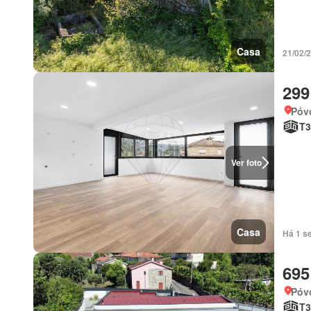
Casa
21/02/2
299
Póv
T3
Ver foto
Casa
Há 1 se
695
Póv
T3