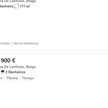
oa De Lanhoso, Braga
Banheiro
177 m²
manas, 1 dia em idealista.pt
 900 €
oa De Lanhoso, Braga
2 Banheiros
im
Piscina
Terraço