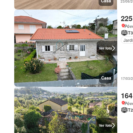
Casa
23/06/
225
Póv
T3
Jard
Ver foto
Casa
17/03/2
164
Póv
T2
Ver foto