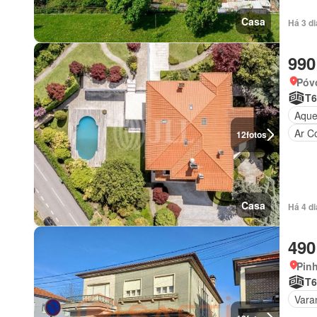
Casa
Há 3 d
990
Póv
T6
Aque
Ar C
12
fotos
Casa
Há 4 d
490
Pin
T6
Vara