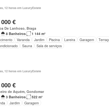
ias, 12 horas em LuxuryEstate
 000 €
oa De Lanhoso, Braga
8 Banheiros
1 144 m²
cimento
Varanda
Jardim
Piscina
Lareira
Garagem
Terraç
ondicionado
Sauna
Sala de serviços
ias, 12 horas em LuxuryEstate
 000 €
heiro de Aquém, Gondomar
3 Banheiros
522 m²
nda
Jardim
Garagem