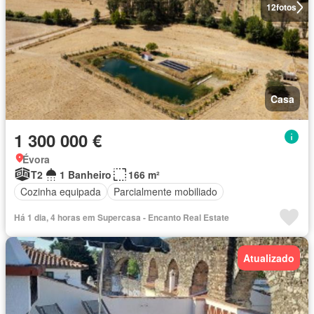
12
fotos
Casa
1 300 000 €
Évora
T2
1 Banheiro
166 m²
Cozinha equipada
Parcialmente mobiliado
Há 1 dia, 4 horas em Supercasa - Encanto Real Estate
Atualizado