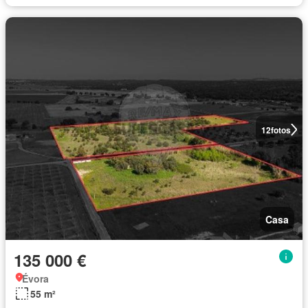
12
fotos
Casa
135 000 €
Évora
55 m²