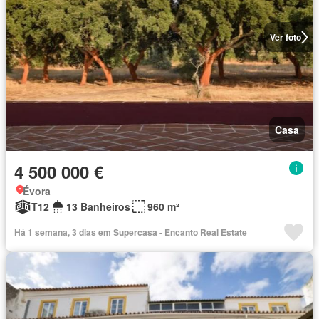
Ver foto
Casa
4 500 000 €
Évora
T12
13 Banheiros
960 m²
Há 1 semana, 3 dias em Supercasa - Encanto Real Estate