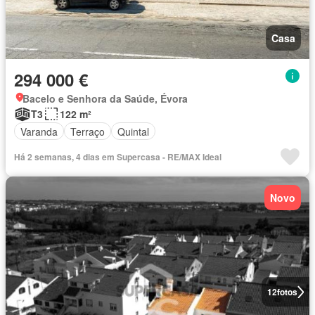
Casa
294 000 €
Bacelo e Senhora da Saúde, Évora
T3
122 m²
Varanda
Terraço
Quintal
Há 2 semanas, 4 dias em Supercasa - RE/MAX Ideal
Novo
12
fotos