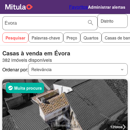
Favoritos
Administrar alertas
Distrito
Pesquisar
Palavras-chave
Preço
Quartos
Casas de ba
Casas à venda em Évora
382 imóveis disponíveis
Ordenar por:
Relevância
Muita procura
12
fotos