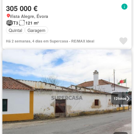
305 000 €
Vista Alegre, Évora
T3
121 m²
Quintal
Garagem
Há 2 semanas, 4 dias em Supercasa - RE/MAX Ideal
12
fotos