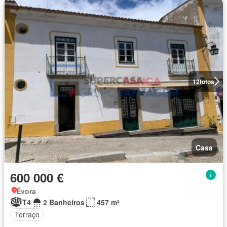
12
fotos
Casa
600 000 €
Évora
T4
2 Banheiros
457 m²
Terraço