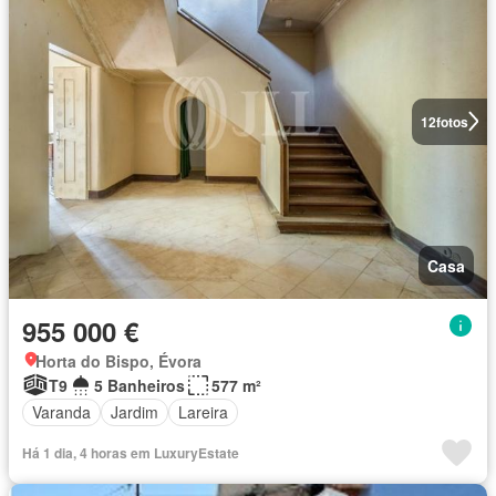
12
fotos
Casa
955 000 €
Horta do Bispo, Évora
T9
5 Banheiros
577 m²
Varanda
Jardim
Lareira
Há 1 dia, 4 horas em LuxuryEstate