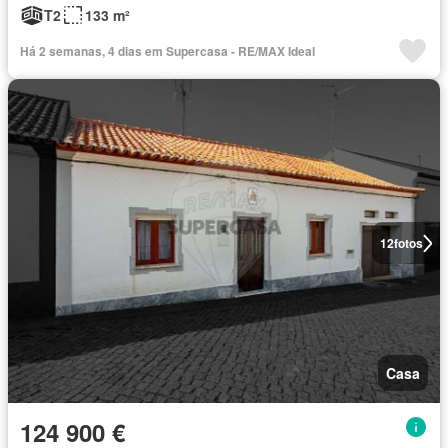
T2
133 m²
Há 2 semanas, 4 dias em Supercasa - RE/MAX Ideal
12
fotos
Casa
124 900 €