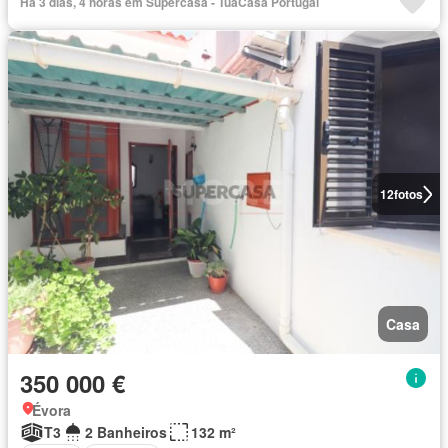
Há 3 dias, 4 horas em Supercasa - TuaCasa Portugal
12
fotos
Casa
350 000 €
Évora
T3
2 Banheiros
132 m²