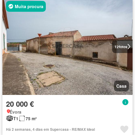
Muita procura
12
fotos
Casa
20 000 €
Évora
T1
75 m²
Há 2 semanas, 4 dias em Supercasa - RE/MAX Ideal