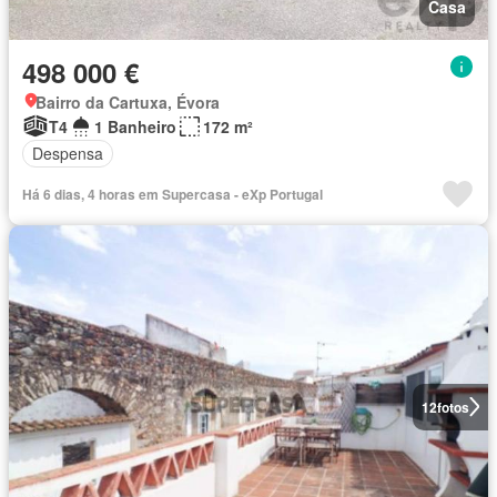
Casa
498 000 €
Bairro da Cartuxa, Évora
T4
1 Banheiro
172 m²
Despensa
Há 6 dias, 4 horas em Supercasa - eXp Portugal
12
fotos