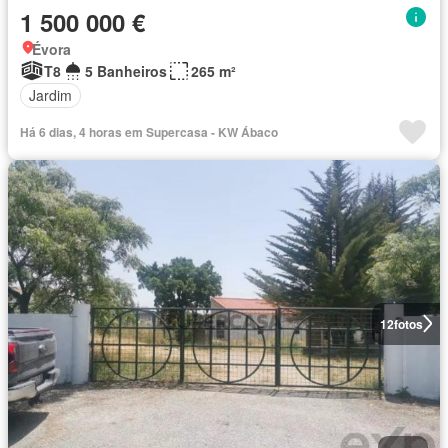
1 500 000 €
Évora
T8
5 Banheiros
265 m²
Jardim
Há 6 dias, 4 horas em Supercasa - KW Ábaco
12
fotos