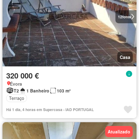
12
fotos
Casa
320 000 €
Évora
T2
1 Banheiro
103 m²
Terraço
Há 1 dia, 4 horas em Supercasa - IAD PORTUGAL
Atualizado