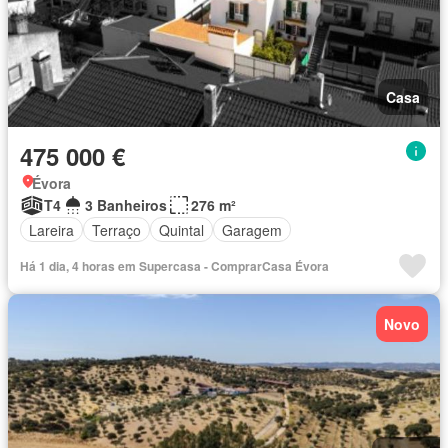
Casa
475 000 €
Évora
T4
3 Banheiros
276 m²
Lareira
Terraço
Quintal
Garagem
Há 1 dia, 4 horas em Supercasa - ComprarCasa Évora
Novo