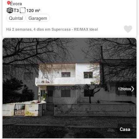
Évora
T3
120 m²
Quintal
Garagem
Há 2 semanas, 4 dias em Supercasa - RE/MAX Ideal
12
fotos
Casa