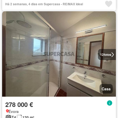
Há 2 semanas, 4 dias em Supercasa - RE/MAX Ideal
12
fotos
Casa
278 000 €
Évora
T4
120 m²