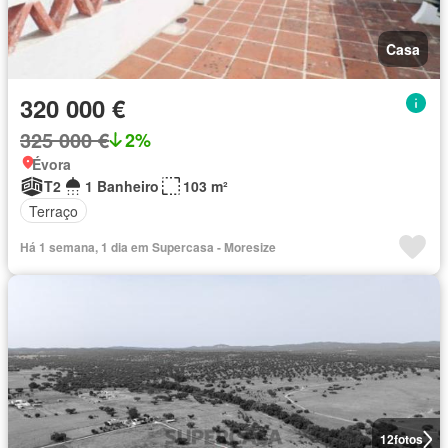
Casa
320 000 €
325 000 €
2%
Évora
T2
1 Banheiro
103 m²
Terraço
Há 1 semana, 1 dia em Supercasa - Moresize
12
fotos