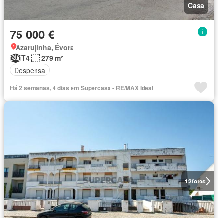
Casa
75 000 €
Azarujinha, Évora
T4
279 m²
Despensa
Há 2 semanas, 4 dias em Supercasa - RE/MAX Ideal
12
fotos