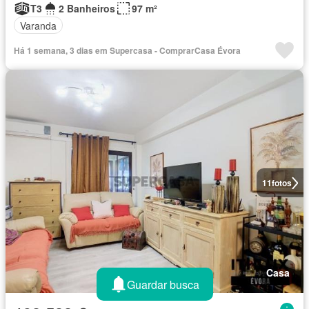
T3
2 Banheiros
97 m²
Varanda
Há 1 semana, 3 dias em Supercasa - ComprarCasa Évora
11
fotos
Casa
Guardar busca