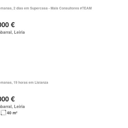
emanas, 2 dias em Supercasa - Mais Consultores #TEAM
000 €
arral, Leiria
emanas, 19 horas em Listanza
000 €
arral, Leiria
40 m²