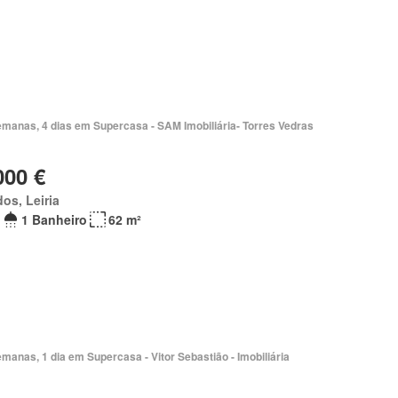
emanas, 4 dias em Supercasa - SAM Imobiliária- Torres Vedras
000 €
os, Leiria
1 Banheiro
62 m²
manas, 1 dia em Supercasa - Vitor Sebastião - Imobiliária