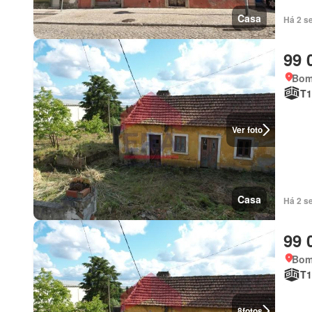
Casa
Há 2 s
99 
Bomb
T1
Ver foto
Casa
Há 2 s
99 
Bomb
T1
8
fotos