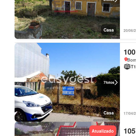
Casa
20/06/
100
Bomb
T1
7
fotos
Casa
17/04/
105
Atualizado