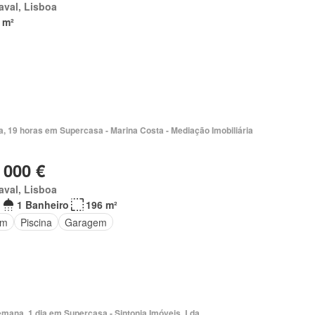
val, Lisboa
 m²
a, 19 horas em Supercasa - Marina Costa - Mediação Imobiliária
 000 €
val, Lisboa
1 Banheiro
196 m²
im
Piscina
Garagem
emana, 1 dia em Supercasa - Sintonia Imóveis, Lda