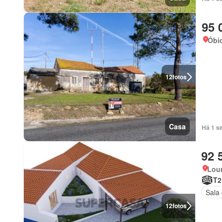
95 
Óbid
12
fotos
Casa
Há 1 s
92 
Lour
T2
Sala 
12
fotos