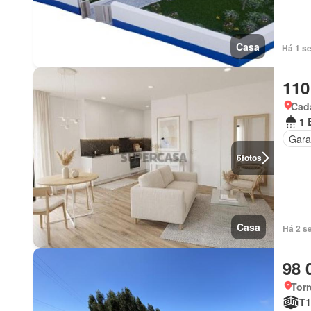
Casa
Há 1 se
110
Cada
1 
Gar
6
fotos
Casa
Há 2 s
98 
Torr
T1