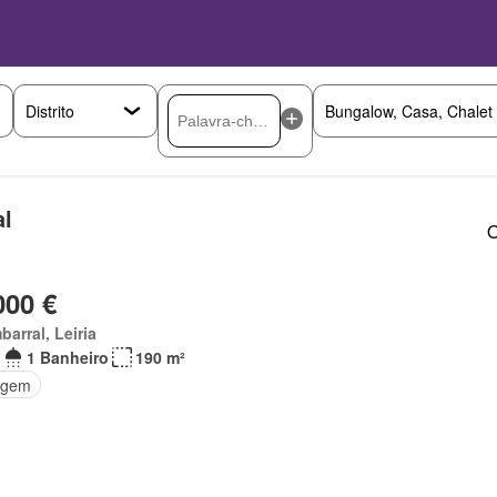
al
O
000 €
arral, Leiria
1 Banheiro
190 m²
agem