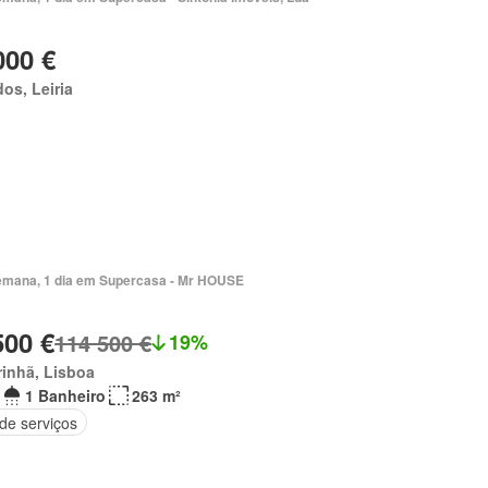
000 €
os, Leiria
emana, 1 dia em Supercasa - Mr HOUSE
500 €
114 500 €
19%
inhã, Lisboa
1 Banheiro
263 m²
de serviços