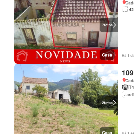
Cada
42
7
fotos
Casa
Há 1 di
109
Cada
T4
Jard
12
fotos
Casa
Há 1 s