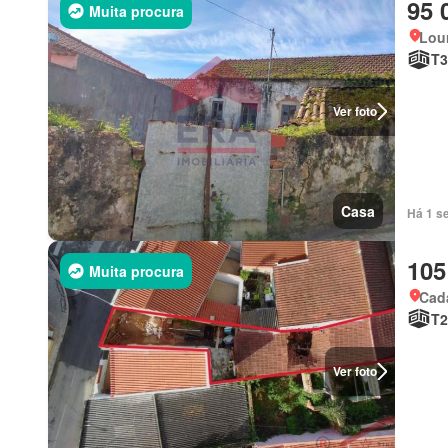
95 
Muita procura
Lour
T3
Ver foto
Casa
Há 1 s
105
Muita procura
Cada
T2
Ver foto