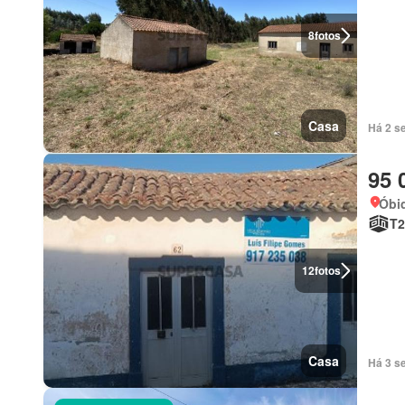
8
fotos
Casa
Há 2 s
95 
Óbid
T2
12
fotos
Casa
Há 3 se