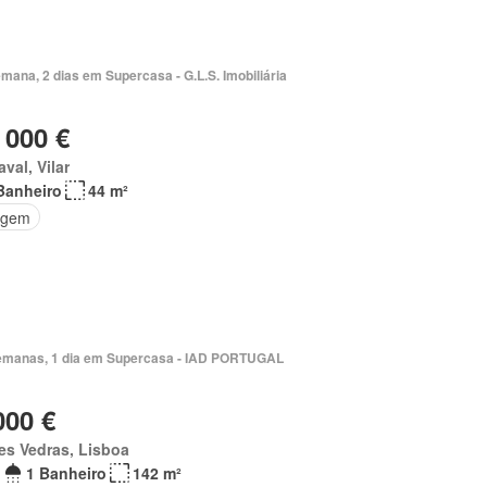
mana, 2 dias em Supercasa - G.L.S. Imobiliária
 000 €
val, Vilar
Banheiro
44 m²
agem
emanas, 1 dia em Supercasa - IAD PORTUGAL
000 €
es Vedras, Lisboa
1 Banheiro
142 m²