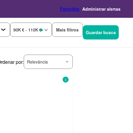
Favoritos
Administrar alertas
Mais filtros
90K € - 110K €
Guardar busca
rdenar por:
Relevância