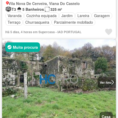
Vila Nova De Cerveira, Viana Do Castelo
T3
5 Banheiros
325 m²
Varanda
Cozinha equipada
Jardim
Lareira
Garagem
Terraço
Churrasqueira
Parcialmente mobiliado
Há 5 dias, 4 horas em Supercasa - IAD PORTUGAL
Muita procura
Ver foto
Casa