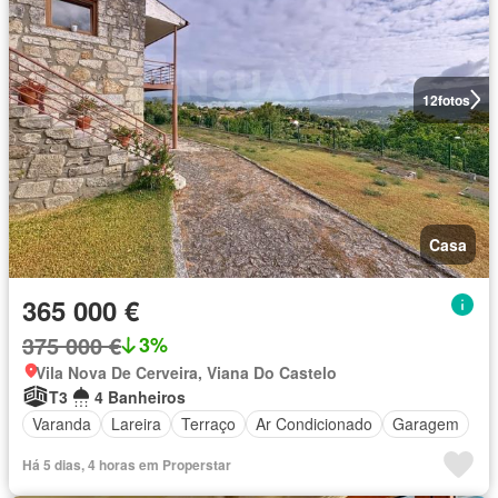
12
fotos
Casa
365 000 €
375 000 €
3%
Vila Nova De Cerveira, Viana Do Castelo
T3
4 Banheiros
Varanda
Lareira
Terraço
Ar Condicionado
Garagem
Há 5 dias, 4 horas em Properstar