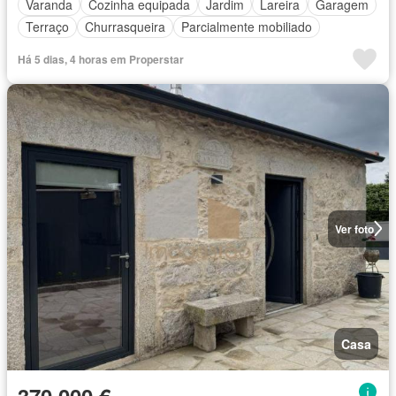
Varanda
Cozinha equipada
Jardim
Lareira
Garagem
Terraço
Churrasqueira
Parcialmente mobiliado
Há 5 dias, 4 horas em Properstar
Ver foto
Casa
370 000 €