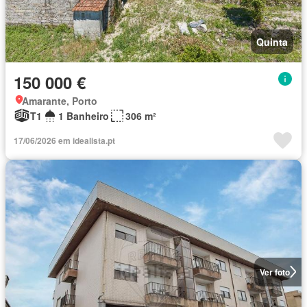
Quinta
150 000 €
Amarante, Porto
T1
1 Banheiro
306 m²
17/06/2026 em idealista.pt
Ver foto