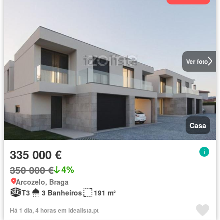
Ver foto
Casa
335 000 €
350 000 €
4%
Arcozelo, Braga
T3
3 Banheiros
191 m²
Há 1 dia, 4 horas em idealista.pt