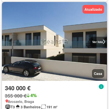
Atualizado
Ver foto
Casa
340 000 €
355 000 €
4%
Arcozelo, Braga
T3
3 Banheiros
191 m²