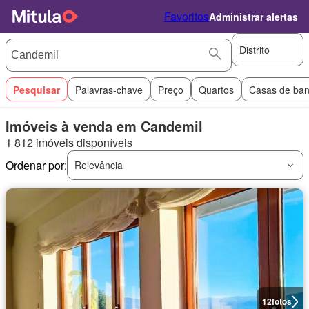
Favoritos
Administrar alertas
Distrito
Pesquisar
Palavras-chave
Preço
Quartos
Casas de ba
Imóveis à venda em Candemil
1 812 imóveis disponíveis
Ordenar por:
Relevância
12
fotos