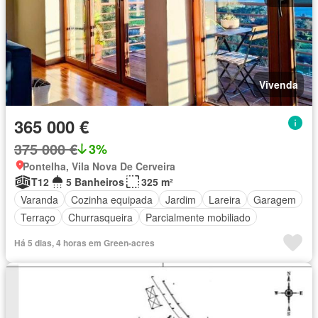
Vivenda
365 000 €
375 000 €
3%
Pontelha, Vila Nova De Cerveira
T12
5 Banheiros
325 m²
Varanda
Cozinha equipada
Jardim
Lareira
Garagem
Terraço
Churrasqueira
Parcialmente mobiliado
Há 5 dias, 4 horas em Green-acres