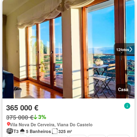
12
fotos
Casa
365 000 €
375 000 €
3%
Vila Nova De Cerveira, Viana Do Castelo
T3
5 Banheiros
325 m²