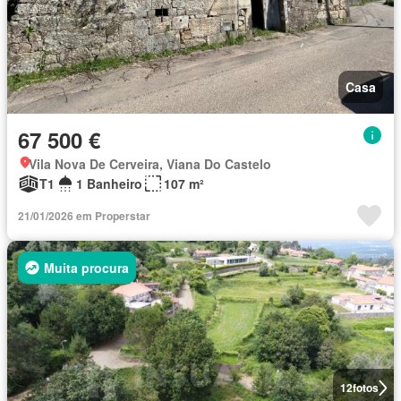
Casa
67 500 €
Vila Nova De Cerveira, Viana Do Castelo
T1
1 Banheiro
107 m²
21/01/2026 em Properstar
Muita procura
12
fotos