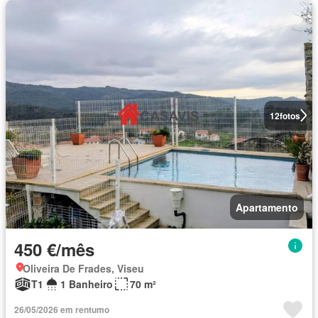
12
fotos
Apartamento
450 €/mês
Oliveira De Frades, Viseu
T1
1 Banheiro
70 m²
26/05/2026 em rentumo