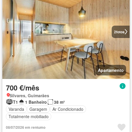
2
fotos
Apartamento
700 €/mês
Silvares, Guimarães
T1
1 Banheiro
38 m²
Varanda
Garagem
Ar Condicionado
Totalmente mobiliado
08/07/2026 em rentumo