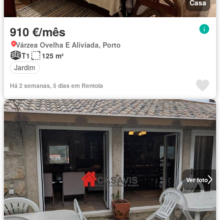
Casa
910 €/mês
Várzea Ovelha E Aliviada, Porto
T1
125 m²
Jardim
Há 2 semanas, 5 dias em Rentola
Ver foto