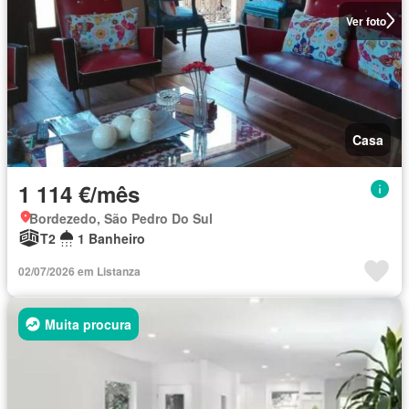
Ver foto
Casa
1 114 €/mês
Bordezedo, São Pedro Do Sul
T2
1 Banheiro
02/07/2026 em Listanza
Muita procura