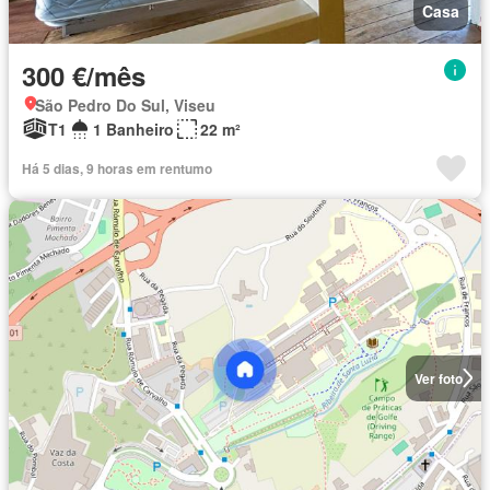
Casa
300 €/mês
São Pedro Do Sul, Viseu
T1
1 Banheiro
22 m²
Há 5 dias, 9 horas em rentumo
Ver foto