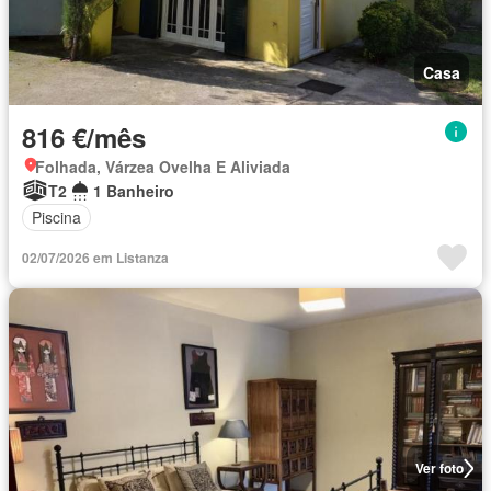
Casa
816 €/mês
Folhada, Várzea Ovelha E Aliviada
T2
1 Banheiro
Piscina
02/07/2026 em Listanza
Ver foto