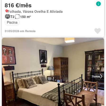
816 €/mês
Folhada, Várzea Ovelha E Aliviada
T2
150 m²
Piscina
31/05/2026 em Rentola
7
fotos