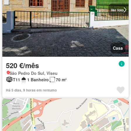
Ver foto
Casa
520 €/mês
São Pedro Do Sul, Viseu
T11
1 Banheiro
70 m²
Há 5 dias, 9 horas em rentumo