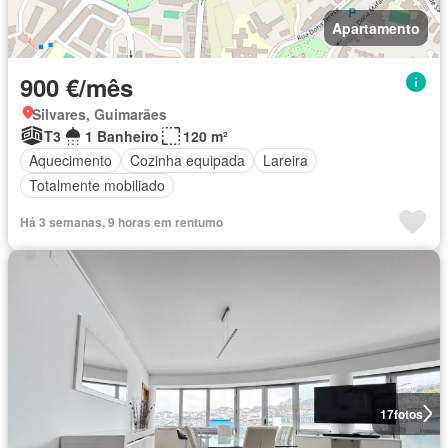
Apartamento
900 €/mês
Silvares, Guimarães
T3
1 Banheiro
120 m²
Aquecimento
Cozinha equipada
Lareira
Totalmente mobiliado
Há 3 semanas, 9 horas em rentumo
17
fotos