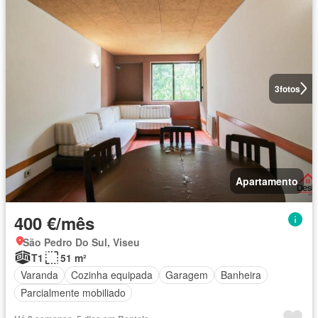
3
fotos
Apartamento
400 €/mês
São Pedro Do Sul, Viseu
T1
51 m²
Varanda
Cozinha equipada
Garagem
Banheira
Parcialmente mobiliado