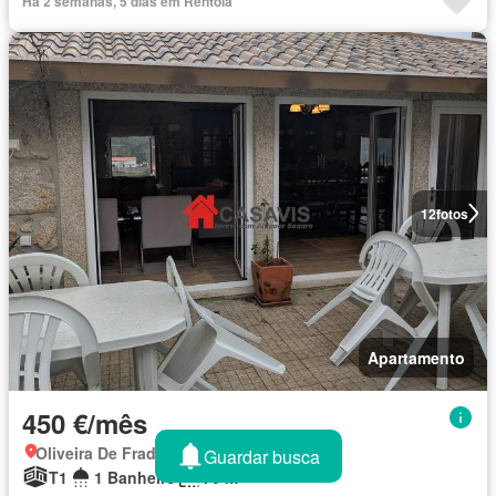
Há 2 semanas, 5 dias em Rentola
12
fotos
Apartamento
450 €/mês
Oliveira De Frades, Viseu
Guardar busca
T1
1 Banheiro
70 m²