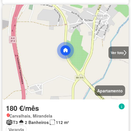
Ver foto
Apartamento
180 €/mês
Carvalhais, Mirandela
T3
2 Banheiros
112 m²
Varanda