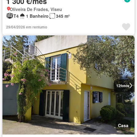
1 300 €/mês
Oliveira De Frades, Viseu
T4
1 Banheiro
345 m²
29/04/2026 em rentumo
12
fotos
Casa