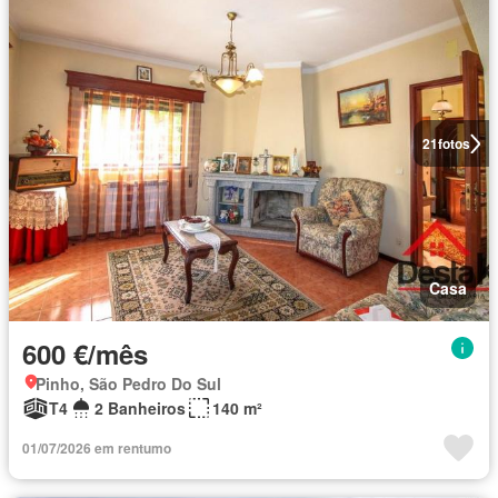
21
fotos
Casa
600 €/mês
Pinho, São Pedro Do Sul
T4
2 Banheiros
140 m²
01/07/2026 em rentumo