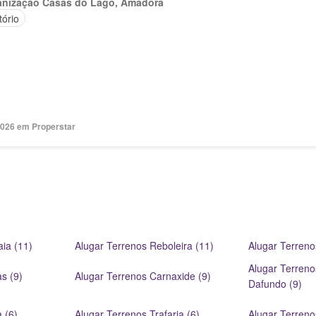
anização Casas do Lago, Amadora
tório
2026 em Properstar
ia (11)
Alugar Terrenos Reboleira (11)
Alugar Terreno
Alugar Terren
s (9)
Alugar Terrenos Carnaxide (9)
Dafundo (9)
 (6)
Alugar Terrenos Trafaria (6)
Alugar Terreno