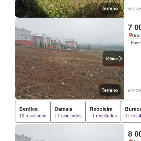
Terreno
20/06/
7 0
Urb
Escri
10
fotos
Terreno
02/07/
Benfica
Damaia
Reboleira
Burac
12 resultados
11 resultados
11 resultados
11 resu
8 0