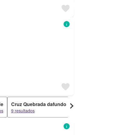
de
Cruz Quebrada dafundo
Linda A Velha
Queijas
os
9 resultados
9 resultados
9 resultad