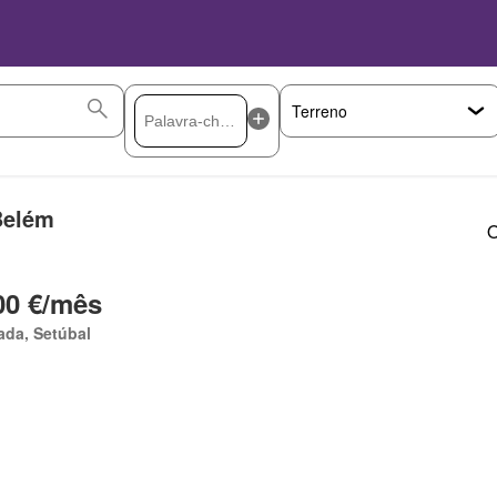
Belém
O
00 €/mês
ada, Setúbal