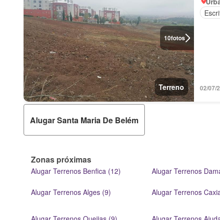
Urb
Escri
10
fotos
Terreno
02/07/
Alugar Santa Maria De Belém
Zonas próximas
Alugar Terrenos Benfica (12)
Alugar Terrenos Dama
Alugar Terrenos Alges (9)
Alugar Terrenos Caxia
Alugar Terrenos Queijas (9)
Alugar Terrenos Ajuda