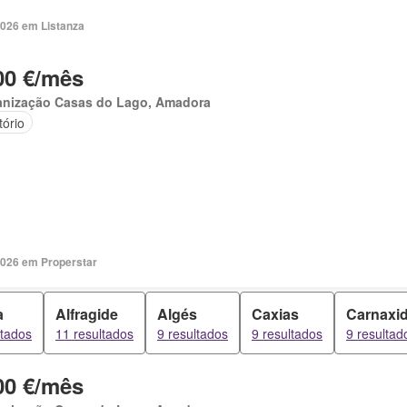
2026 em Listanza
00 €/mês
anização Casas do Lago, Amadora
tório
2026 em Properstar
a
Alfragide
Algés
Caxias
Carnaxi
ltados
11 resultados
9 resultados
9 resultados
9 resultad
00 €/mês