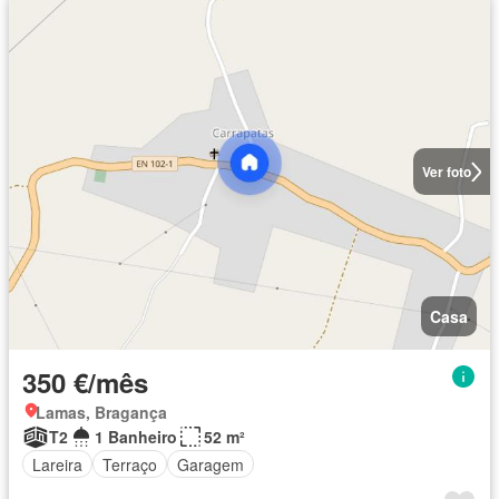
Ver foto
Casa
350 €/mês
Lamas, Bragança
T2
1 Banheiro
52 m²
Lareira
Terraço
Garagem