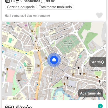
T3
2 Banheiros
99 m²
Cozinha equipada
Totalmente mobiliado
Há 1 semana, 4 dias em rentumo
Ver foto
Apartamento
650 €/mês