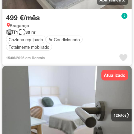
499 €/mês
Bragança
T1
30 m²
Cozinha equipada
Ar Condicionado
Totalmente mobiliado
15/06/2026 em Rentola
Atualizado
12
fotos