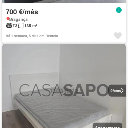
700 €/mês
Bragança
T3
135 m²
Há 1 semana, 5 dias em Rentola
9
fotos
Apartamento