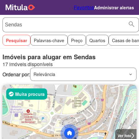
Favoritos
Administrar alertas
Pesquisar
Palavras-chave
Preço
Quartos
Casas de ba
Imóveis para alugar em Sendas
17 imóveis disponíveis
Ordenar por:
Relevância
Muita procura
Ver foto