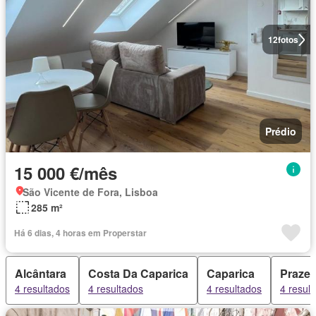
12
fotos
Prédio
15 000 €/mês
São Vicente de Fora, Lisboa
285 m²
Há 6 dias, 4 horas em Properstar
Alcântara
Costa Da Caparica
Caparica
Prazer
4 resultados
4 resultados
4 resultados
4 resul