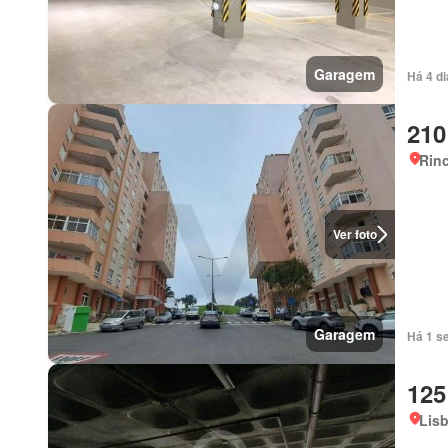
Garagem
Há 4 di
210
Rinc
Ver foto
Garagem
Há 1 s
125
Lis