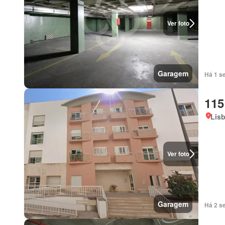
Ver foto
Garagem
Há 1 s
115
Lis
Ver foto
Garagem
Há 2 s