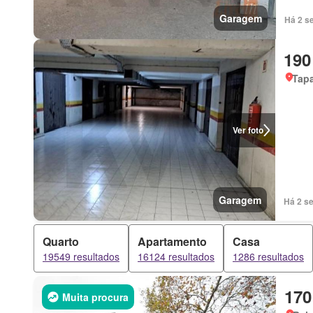
Garagem
Há 2 s
190
Tapa
Ver foto
Garagem
Há 2 s
Quarto
Apartamento
Casa
19549 resultados
16124 resultados
1286 resultados
170
Muita procura