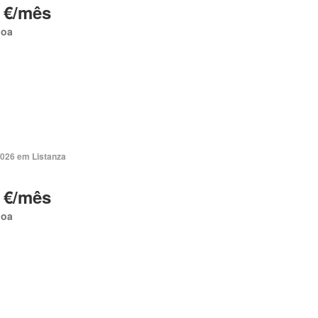
 €/mês
boa
2026 em Listanza
 €/mês
boa