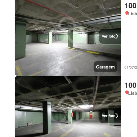
100
Lis
Ver foto
Garagem
01/07/
100
Lis
Ver foto