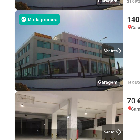
Garagem
21/06/
140
Muita procura
Casc
Ver foto
Garagem
16/06/
70 
Cam
Ver foto