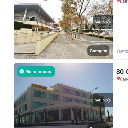
Bair
Ver foto
Garagem
11/07/
80 
Muita procura
Casc
Ver foto