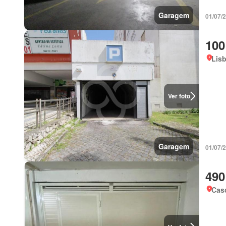
Garagem
01/07/
100
Lis
Ver foto
Garagem
01/07/
490
Casc