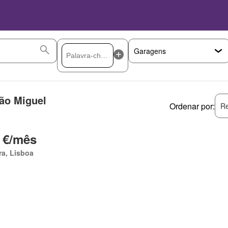
ão Miguel
Ordenar por:
Re
 €/mês
ra, Lisboa