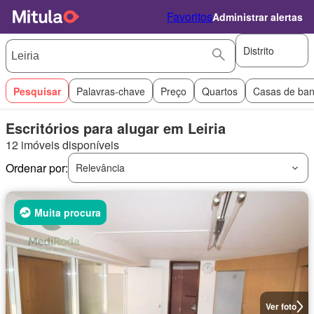
Favoritos
Administrar alertas
Distrito
Pesquisar
Palavras-chave
Preço
Quartos
Casas de ba
Escritórios para alugar em Leiria
12 imóveis disponíveis
Ordenar por:
Relevância
Muita procura
Ver foto