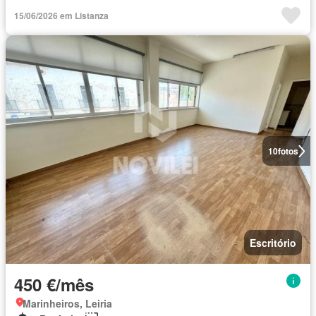
15/06/2026 em Listanza
10
fotos
Escritório
450 €/mês
Marinheiros, Leiria