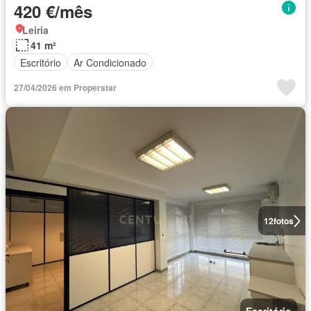
420 €/mês
Leiria
41 m²
Escritório
Ar Condicionado
27/04/2026 em Properstar
12
fotos