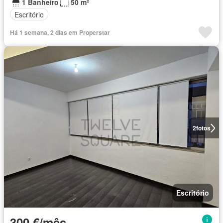
1 Banheiro
50 m²
Escritório
Há 1 semana, 2 dias em Properstar
2
fotos
Escritório
300 €/mês