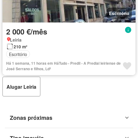
Escritório
2 000 €/mês
Leiria
210 m²
Escritório
Há 1 semana, 11 horas em HáTudo - Predil - A Predial leiriense de
José Serrano e filhos, Ldª
Alugar Leiria
Zonas próximas