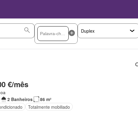
O
00 €/mês
boa
2 Banheiros
86 m²
ondicionado
Totalmente mobiliado