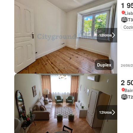
1 9
Lis
T3
Cozi
12
fotos
Duplex
24/06/
2 5
Bair
T2
12
fotos