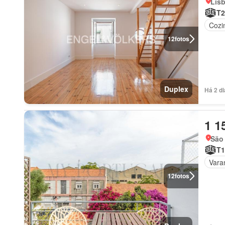
Lis
T2
Cozi
12
fotos
Duplex
Há 2 d
1 1
São 
T1
Vara
12
fotos