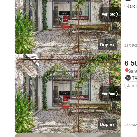
Jard
Ver foto
Duplex
26/06/2
6 5
Sant
T4
Jard
Ver foto
Duplex
26/06/2