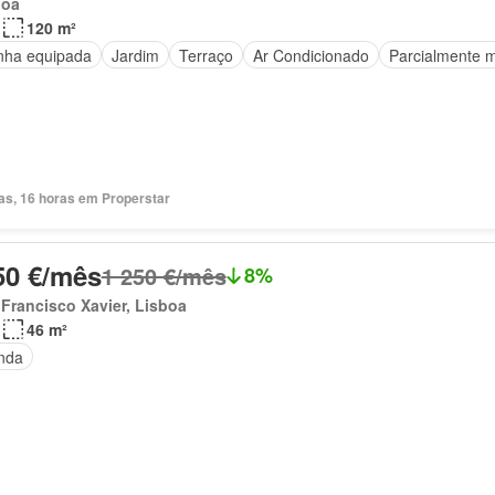
boa
120 m²
nha equipada
Jardim
Terraço
Ar Condicionado
Parcialmente m
ias, 16 horas em Properstar
50 €/mês
1 250 €/mês
8%
Francisco Xavier, Lisboa
46 m²
nda