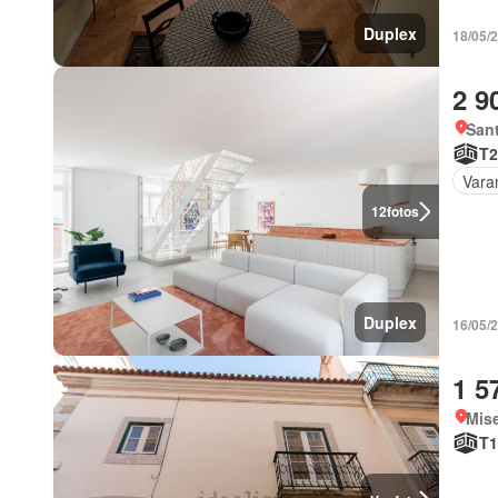
Duplex
18/05/
2 9
Sant
T2
Vara
12
fotos
Duplex
16/05/
1 5
Mise
T1