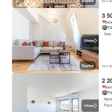
Duplex
Há 4 d
3 5
Baix
T2
Sala
12
fotos
Duplex
Há 6 d
2 2
Bair
T2
Aque
Parc
12
fotos