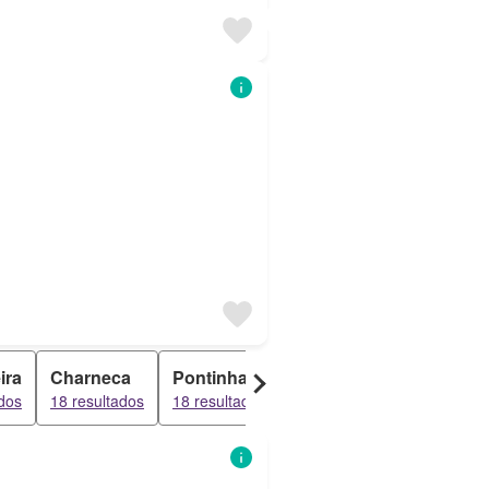
ira
Charneca
Pontinha
Prior Velho
São Dom
ados
18 resultados
18 resultados
18 resultados
17 result