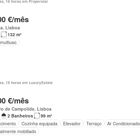
ias, 16 horas em Properstar
00 €/mês
a, Lisboa
132 m²
 multiuso
ias, 16 horas em LuxuryEstate
00 €/mês
ro de Campolide, Lisboa
2 Banheiros
99 m²
cimento
Cozinha equipada
Elevador
Terraço
Ar Condicionado
ialmente mobiliado