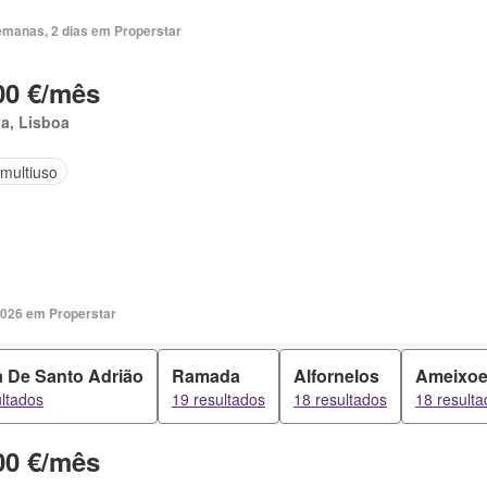
emanas, 2 dias em Properstar
00 €/mês
a, Lisboa
 multiuso
2026 em Properstar
 De Santo Adrião
Ramada
Alfornelos
Ameixoe
ultados
19 resultados
18 resultados
18 result
00 €/mês