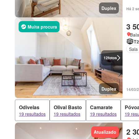
Duplex
Há 2 s
3 5
Muita procura
Baix
T2
Sala
12
fotos
Duplex
14/03/
Odivelas
Olival Basto
Camarate
Póvoa
19 resultados
19 resultados
19 resultados
19 res
2 3
Atualizado