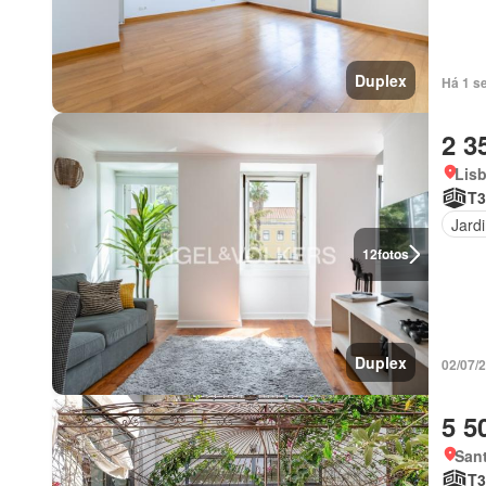
Duplex
Há 1 s
2 3
Lis
T3
Jard
12
fotos
Duplex
02/07/
5 5
Sant
T3