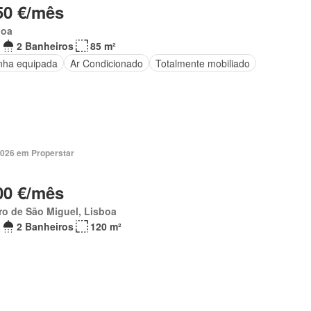
50 €/mês
boa
2 Banheiros
85 m²
nha equipada
Ar Condicionado
Totalmente mobiliado
2026 em Properstar
00 €/mês
ro de São Miguel, Lisboa
2 Banheiros
120 m²