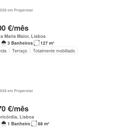
2026 em Properstar
00 €/mês
a Maria Maior, Lisboa
3 Banheiros
127 m²
nda
Terraço
Totalmente mobiliado
2026 em Properstar
70 €/mês
ricórdia, Lisboa
1 Banheiro
88 m²