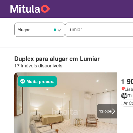
Duplex para alugar em Lumiar
17 imóveis disponíveis
1 9
Muita procura
Lis
T1
Ar C
12
fotos