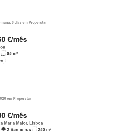
emana, 6 dias em Properstar
50 €/mês
boa
85 m²
im
2026 em Properstar
00 €/mês
a Maria Maior, Lisboa
2 Banheiros
250 m²