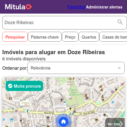
Favoritos
Administrar alertas
Pesquisar
Palavras-chave
Preço
Quartos
Casas de ba
Imóveis para alugar em Doze Ribeiras
6 imóveis disponíveis
Ordenar por:
Relevância
Muita procura
Ver foto