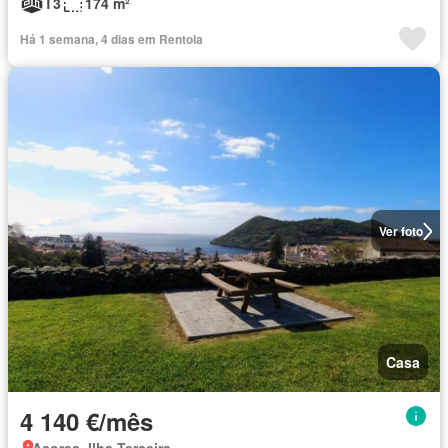
T3
174 m²
Há 1 semana, 4 dias em Rentola
Ver foto
Casa
4 140 €/mês
Açores, Ilha Terceira