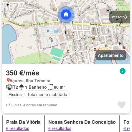
Ver foto
Apartamento
350 €/mês
Açores, Ilha Terceira
T2
1 Banheiro
80 m²
Piscina
Totalmente mobiliado
Há 3 dias, 4 horas em rentumo
Praia Da Vitória
Nossa Senhora Da Conceição
Fon
6 resultados
6 resultados
6 re