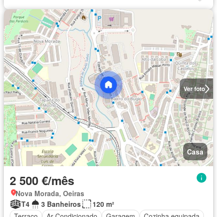
Ver foto
Casa
2 500 €/mês
Nova Morada, Oeiras
T4
3 Banheiros
120 m²
Terraço
Ar Condicionado
Garagem
Cozinha equipada