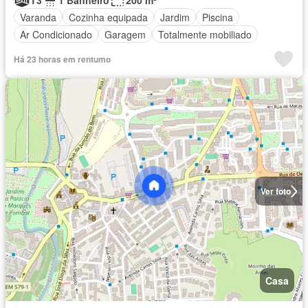
T3
1 Banheiro
200 m²
Varanda
Cozinha equipada
Jardim
Piscina
Ar Condicionado
Garagem
Totalmente mobiliado
Há 23 horas em rentumo
Ver foto
Casa