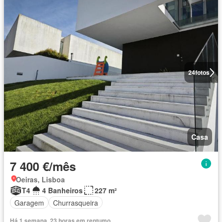
24
fotos
Casa
7 400 €/mês
Oeiras, Lisboa
T4
4 Banheiros
227 m²
Garagem
Churrasqueira
Há 1 semana, 23 horas em rentumo