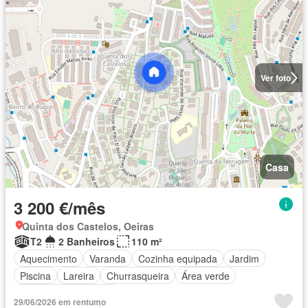
Ver foto
Casa
3 200 €/mês
Quinta dos Castelos, Oeiras
T2
2 Banheiros
110 m²
Aquecimento
Varanda
Cozinha equipada
Jardim
Piscina
Lareira
Churrasqueira
Área verde
Totalmente mobiliado
29/06/2026 em rentumo