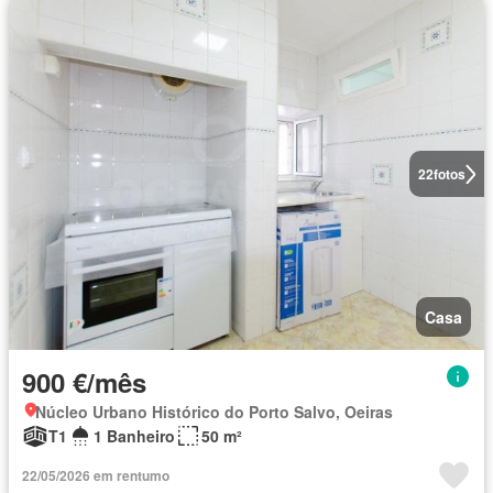
22
fotos
Casa
900 €/mês
Núcleo Urbano Histórico do Porto Salvo, Oeiras
T1
1 Banheiro
50 m²
22/05/2026 em rentumo