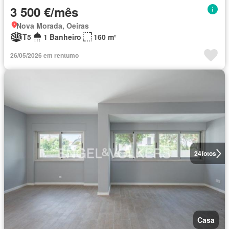
3 500 €/mês
Nova Morada, Oeiras
T5
1 Banheiro
160 m²
26/05/2026 em rentumo
24
fotos
Casa