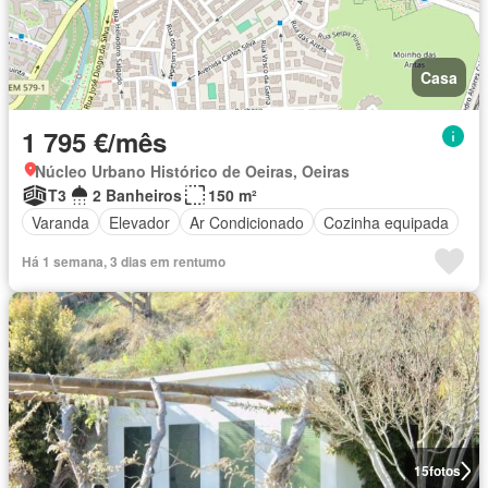
Casa
1 795 €/mês
Núcleo Urbano Histórico de Oeiras, Oeiras
T3
2 Banheiros
150 m²
Varanda
Elevador
Ar Condicionado
Cozinha equipada
Há 1 semana, 3 dias em rentumo
15
fotos