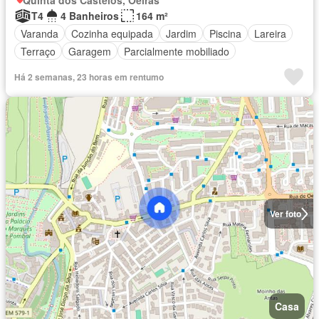
Quinta dos Castelos, Oeiras
T4
4 Banheiros
164 m²
Varanda
Cozinha equipada
Jardim
Piscina
Lareira
Terraço
Garagem
Parcialmente mobiliado
Há 2 semanas, 23 horas em rentumo
Ver foto
Casa