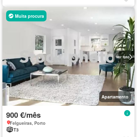
Muita procura
Ver foto
Apartamento
900 €/mês
Felgueiras, Porto
T3