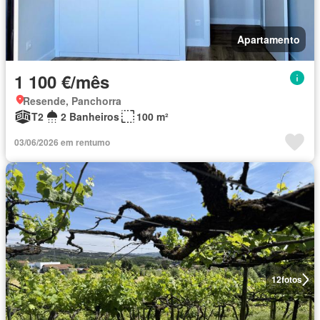
Apartamento
1 100 €/mês
Resende, Panchorra
T2
2 Banheiros
100 m²
03/06/2026 em rentumo
12
fotos