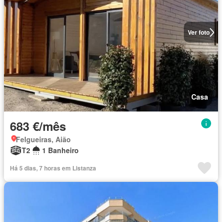
Ver foto
Casa
683 €/mês
Felgueiras, Aião
T2
1 Banheiro
Há 5 dias, 7 horas em Listanza