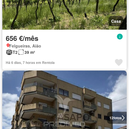
Casa
656 €/mês
Felgueiras, Aião
T2
39 m²
Há 6 dias, 7 horas em Rentola
12
fotos