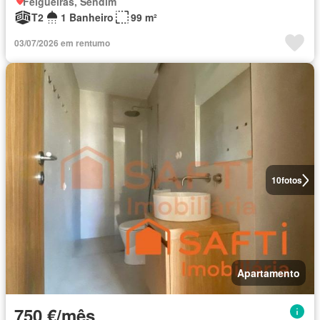
Felgueiras, Sendim
T2
1 Banheiro
99 m²
03/07/2026 em rentumo
10
fotos
Apartamento
750 €/mês