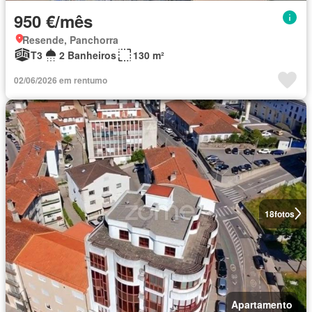
950 €/mês
Resende, Panchorra
T3
2 Banheiros
130 m²
02/06/2026 em rentumo
18
fotos
Apartamento