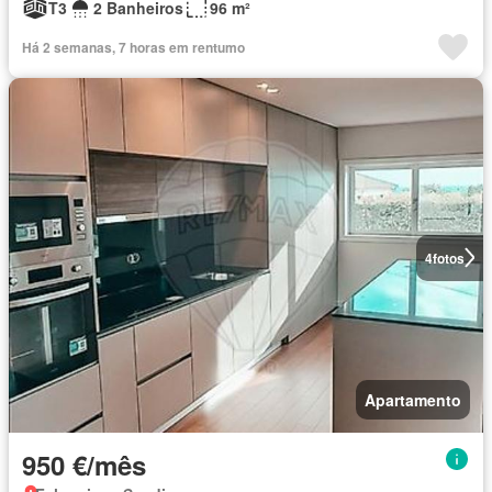
T3
2 Banheiros
96 m²
Há 2 semanas, 7 horas em rentumo
4
fotos
Apartamento
950 €/mês