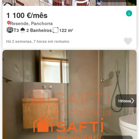
1 100 €/mês
Resende, Panchorra
T3
2 Banheiros
122 m²
Há 2 semanas, 7 horas em rentumo
19
fotos