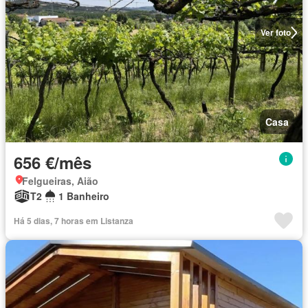
Ver foto
Casa
656 €/mês
Felgueiras, Aião
T2
1 Banheiro
Há 5 dias, 7 horas em Listanza