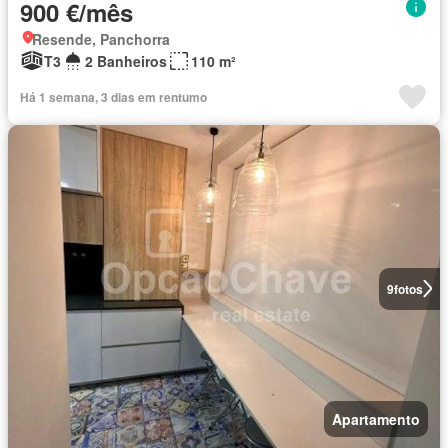
900 €/mês
Resende, Panchorra
T3
2 Banheiros
110 m²
Há 1 semana, 3 dias em rentumo
9
fotos
Apartamento