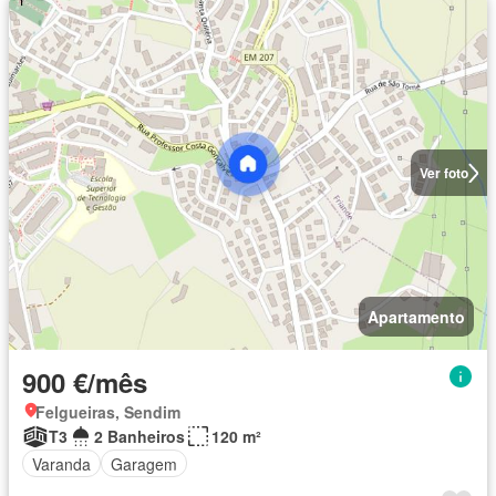
Ver foto
Apartamento
900 €/mês
Felgueiras, Sendim
T3
2 Banheiros
120 m²
Varanda
Garagem