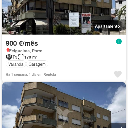
Apartamento
900 €/mês
Felgueiras, Porto
T3
170 m²
Varanda
Garagem
Há 1 semana, 1 dia em Rentola