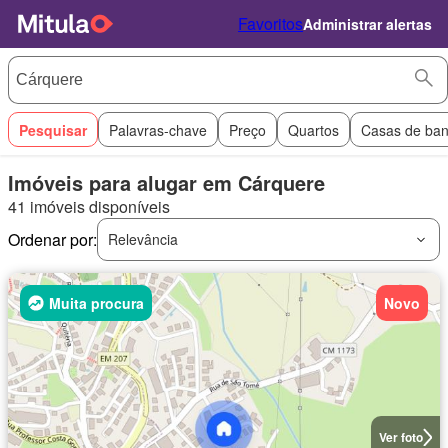
Favoritos
Administrar alertas
Pesquisar
Palavras-chave
Preço
Quartos
Casas de ba
Imóveis para alugar em Cárquere
41 imóveis disponíveis
Ordenar por:
Relevância
Muita procura
Novo
Ver foto