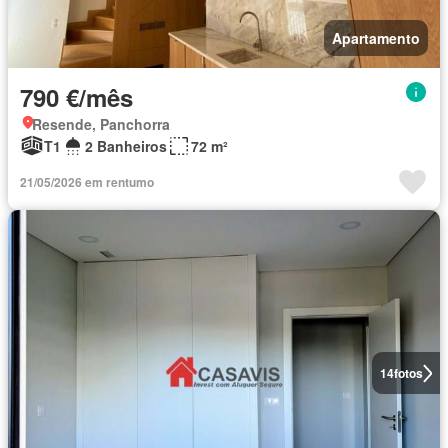
Apartamento
790 €/mês
Resende, Panchorra
T1
2 Banheiros
72 m²
21/05/2026 em rentumo
14
fotos