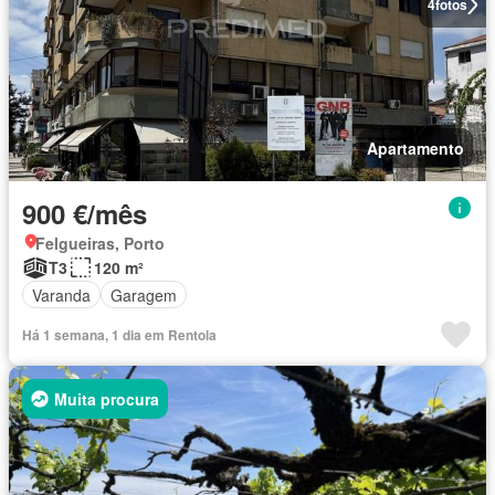
4
fotos
Apartamento
900 €/mês
Felgueiras, Porto
T3
120 m²
Varanda
Garagem
Há 1 semana, 1 dia em Rentola
Muita procura