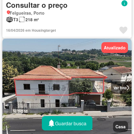
Consultar o preço
Felgueiras, Porto
T3
218 m²
16/04/2026 em Housingtarget
Atualizado
Ver foto
Guardar busca
Casa