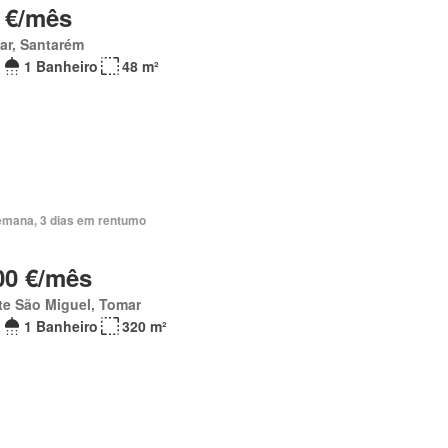
 €/mês
ar, Santarém
1 Banheiro
48 m²
emana, 3 dias em rentumo
00 €/mês
te São Miguel, Tomar
1 Banheiro
320 m²