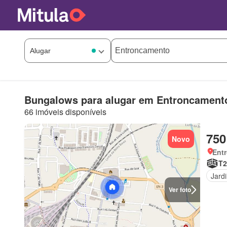
Bungalows para alugar em Entroncament
66 imóveis disponíveis
750
Novo
Ent
T2
Jard
Ver foto