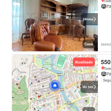
Tom
T3
24
fotos
Casa
29/04/
550
Atualizado
Tom
T2
Segu
Ver foto