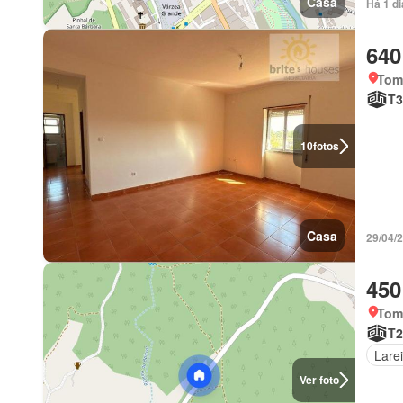
Casa
Há 1 d
640
Tom
T3
10
fotos
Casa
29/04/
450
Tom
T2
Larei
Ver foto