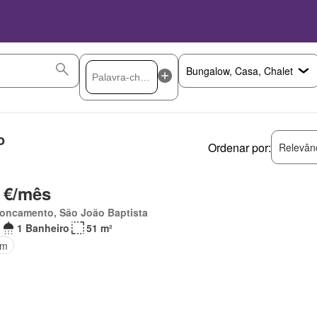
o
Ordenar por:
Relevân
 €/mês
roncamento, São João Baptista
1 Banheiro
51 m²
im