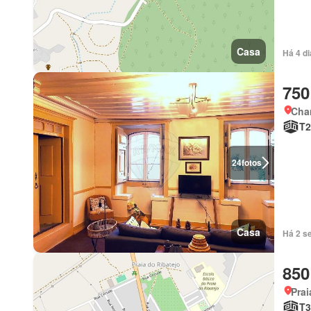
Casa
Há 4 d
750
Cha
T2
24
fotos
Casa
Há 2 s
850
Prai
T3