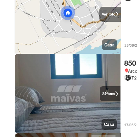
Ver foto
Casa
25/06/
850
Arco
T2
24
fotos
Casa
17/06/