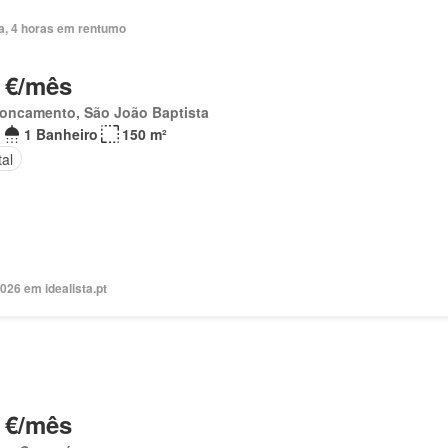
ia, 4 horas em rentumo
 €/mês
roncamento, São João Baptista
1 Banheiro
150 m²
al
026 em idealista.pt
 €/mês