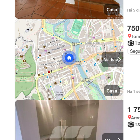
Casa
Há 5 d
750
Tom
T2
Segu
Ver foto
Casa
Há 1 s
1 7
Arco
T3