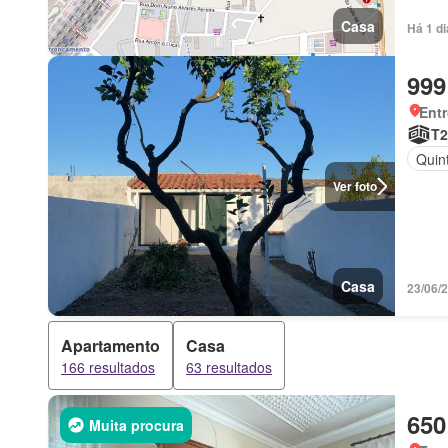
Casa
Há 1 d
999
Ent
T2
Quint
Ver foto
Casa
23/06/2
Apartamento
Casa
166 resultados
63 resultados
650
Muita procura