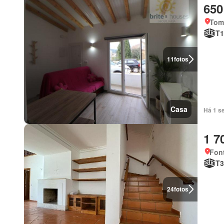
650
Tom
T1
11
fotos
Casa
Há 1 s
1 7
Fon
T3
24
fotos