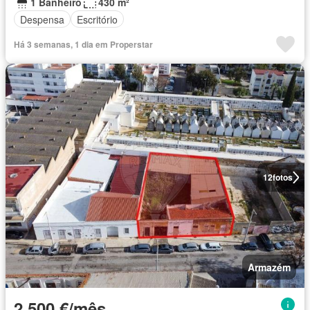
1 Banheiro
430 m²
Despensa
Escritório
Há 3 semanas, 1 dia em Properstar
12
fotos
Armazém
2 500 €/mês