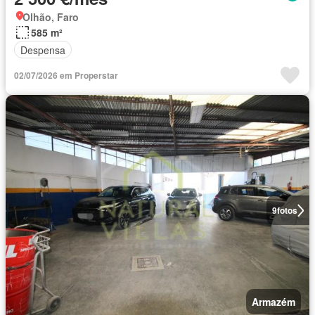
Olhão, Faro
585 m²
Despensa
02/07/2026 em Properstar
9
fotos
Armazém